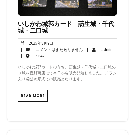
いしかわ城郭カード 莇生城・千代
城・二口城
2025
2025年8月9日
年
コ
admin
|
コメントはまだありません
|
admin
8
メ
21:47
|
21:47
月
ン
いしかわ城郭カードのうち、莇生城・千代城・二口城の
9
ト
３城を喜船商店にて今日から販売開始しました。 チラシ
日
は
入り袋詰め形式での販売となります。
ま
だ
あ
READ MORE
り
ま
せ
ん