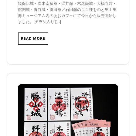
幾保比城・春木斎藤舘・温井舘・木尾嶽城・大福寺砦・
日
は
舘開城・青谷城・得田舘／石田舘の１１種をのと里山里
ま
海ミュージアム内のあおカフェにて今日から販売開始し
だ
ました。 チラシ入り […]
あ
り
ま
READ MORE
せ
ん