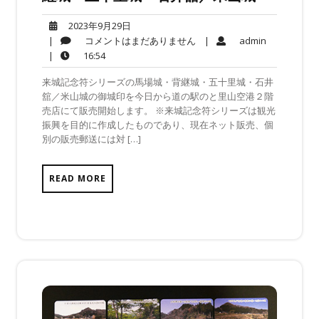
2023
2023年9月29日
年
コ
admin
|
コメントはまだありません
|
admin
9
メ
16:54
|
16:54
月
ン
来城記念符シリーズの馬場城・背継城・五十里城・石井
29
ト
舘／米山城の御城印を今日から道の駅のと里山空港２階
日
は
売店にて販売開始します。 ※来城記念符シリーズは観光
ま
振興を目的に作成したものであり、現在ネット販売、個
だ
別の販売郵送には対 […]
あ
り
ま
READ MORE
せ
ん