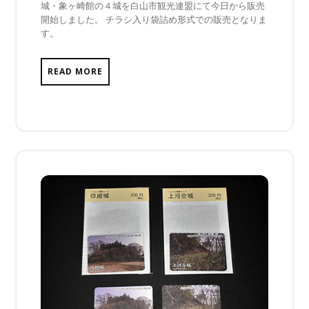
城・象ヶ崎館の４城を白山市観光連盟にて今日から販売
日
は
開始しました。 チラシ入り袋詰め形式での販売となりま
ま
す。
だ
あ
り
READ MORE
ま
せ
ん