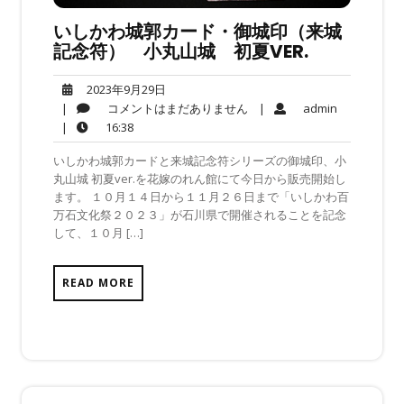
いしかわ城郭カード・御城印（来城
記念符） 小丸山城 初夏VER.
2023
2023年9月29日
年
コ
admin
|
コメントはまだありません
|
admin
9
メ
16:38
|
16:38
月
ン
いしかわ城郭カードと来城記念符シリーズの御城印、小
29
ト
丸山城 初夏ver.を花嫁のれん館にて今日から販売開始し
日
は
ます。 １０月１４日から１１月２６日まで「いしかわ百
ま
万石文化祭２０２３」が石川県で開催されることを記念
だ
して、１０月 […]
あ
り
ま
READ MORE
せ
ん