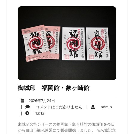
御城印 福岡館・象ヶ崎館
2026
2026年7月24日
年
コ
admin
|
コメントはまだありません
|
admin
7
メ
13:13
|
13:13
月
ン
来城記念符シリーズの福岡館・象ヶ崎館の御城印を今日
24
ト
から白山市観光連盟にて販売開始しました。 ※来城記念
日
は