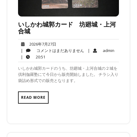
いしかわ城郭カード 坊廻城・上河
合城
2026
2026年7月27日
年
コ
admin
|
コメントはまだありません
|
admin
7
メ
20:51
|
20:51
月
ン
いしかわ城郭カードのうち、坊廻城・上河合城の２城を
27
ト
倶利伽羅塾にて今日から販売開始しました。 チラシ入り
日
は
袋詰め形式での販売となります。
ま
だ
あ
READ MORE
り
ま
せ
ん