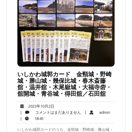
いしかわ城郭カード 金頸城・野崎
城・勝山城・幾保比城・春木斎藤
舘・温井舘・木尾嶽城・大福寺砦・
舘開城・青谷城・得田舘／石田舘
2023
2023年10月2日
年
コ
admin
|
コメントはまだありません
|
admin
10
メ
18:45
|
18:45
月
ン
いしかわ城郭カードのうち、金頸城・野崎城・勝山城・
2
ト