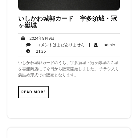
いしかわ城郭カード 宇多須城・冠
ヶ嶽城
2024
2024年8月9日
年
コ
admin
|
コメントはまだありません
|
admin
8
メ
21:36
|
21:36
月
ン
いしかわ城郭カードのうち、宇多須城・冠ヶ嶽城の２城
9
ト
を喜船商店にて今日から販売開始しました。 チラシ入り
日
は
袋詰め形式での販売となります。
ま
だ
あ
READ MORE
り
ま
せ
ん