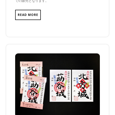
での販売となります。
ま
だ
あ
READ MORE
り
ま
せ
ん