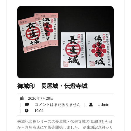
御城印 長屋城・伝燈寺城
2026
2026年7月29日
年
コ
admin
|
コメントはまだありません
|
admin
7
メ
19:04
|
19:04
月
ン
来城記念符シリーズの長屋城・伝燈寺城の御城印を今日
29
ト
から喜船商店にて販売開始しました。 ※来城記念符シリ
日
は