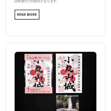
詰め形式での販売となります。
だ
あ
り
READ MORE
ま
せ
ん