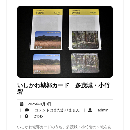
いしかわ城郭カード 多茂城・小竹
砦
2025
2025年8月8日
年
コ
admin
|
コメントはまだありません
|
admin
8
メ
21:45
|
21:45
月
ン
いしかわ城郭カードのうち、多茂城・小竹砦の２城をあ
8
ト