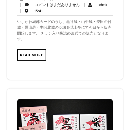
年
コ
admin
|
コメントはまだありません
|
admin
9
メ
15:41
|
15:41
月
ン
いしかわ城郭カードのうち、黒谷城・山中城・柴田の付
30
ト
城・覆山砦・中峠北城の５城を花山亭にて今日から販売
日
は
開始します。 チラシ入り袋詰め形式での販売となりま
ま
す。
だ
あ
り
READ MORE
ま
せ
ん