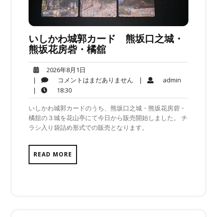
いしかわ城郭カード 熊坂口之城・
熊坂花房砦・橘舘
2026
2026年8月1日
年
コ
admin
|
コメントはまだありません
|
admin
8
メ
18:30
|
18:30
月
ン
いしかわ城郭カードのうち、熊坂口之城・熊坂花房砦・
1
ト
橘舘の３城を花山亭にて今日から販売開始しました。 チ
日
は
ラシ入り袋詰め形式での販売となります。
ま
だ
あ
READ MORE
り
ま
せ
ん