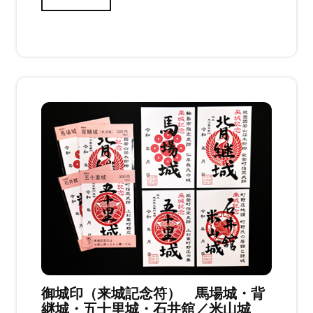
せ
ん
御城印（来城記念符） 馬場城・背
継城・五十里城・石井舘／米山城