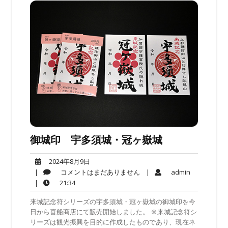
御城印 宇多須城・冠ヶ嶽城
2024
2024年8月9日
年
コ
admin
|
コメントはまだありません
|
admin
8
メ
21:34
|
21:34
月
ン
来城記念符シリーズの宇多須城・冠ヶ嶽城の御城印を今
9
ト
日から喜船商店にて販売開始しました。 ※来城記念符シ
日
は
リーズは観光振興を目的に作成したものであり、現在ネ
ま