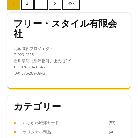
1
2
…
5
次へ
稿
の
フリー・スタイル有限会
ペ
社
ー
ジ
北陸城郭プロジェクト
〒929-0335
送
石川県河北郡津幡町井上の荘3-9
り
TEL.076-204-6046
FAX.076-289-3943
カテゴリー
いしかわ城郭カード
(53)
オリジナル商品
(48)