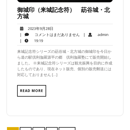
御城印（来城記念符） 莇谷城・北
方城
2023
2023年9月28日
年
コ
admin
|
コメントはまだありません
|
admin
9
メ
19:19
|
19:19
月
ン
来城記念符シリーズの莇谷城・北方城の御城印を今日か
28
ト
ら道の駅倶利伽羅源平の郷 倶利伽羅塾にて販売開始し
日
は
ました。 ※来城記念符シリーズは観光振興を目的に作成
ま
したものであり、現在ネット販売、個別の販売郵送には
だ
対応しておりません […]
あ
り
ま
READ MORE
せ
ん
投