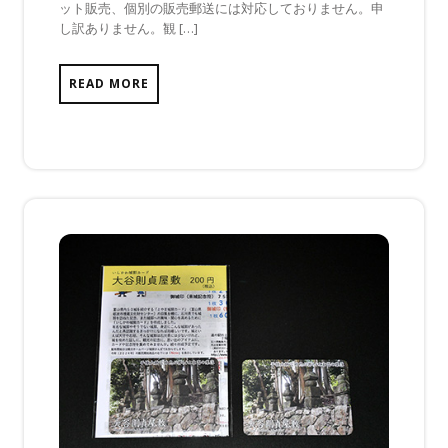
ット販売、個別の販売郵送には対応しておりません。申
だ
し訳ありません。観 […]
あ
り
ま
READ MORE
せ
ん