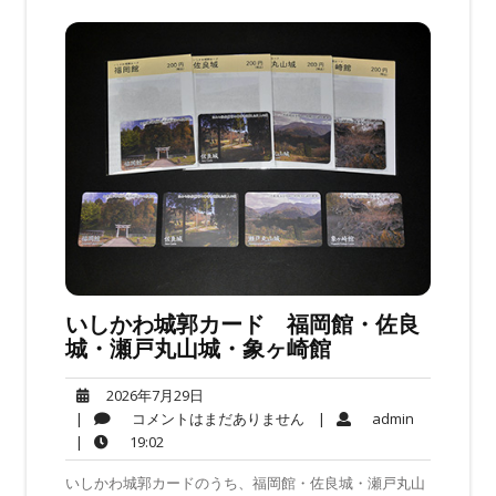
いしかわ城郭カード 福岡館・佐良
城・瀬戸丸山城・象ヶ崎館
2026
2026年7月29日
年
コ
admin
|
コメントはまだありません
|
admin
7
メ
19:02
|
19:02
月
ン
いしかわ城郭カードのうち、福岡館・佐良城・瀬戸丸山
29
ト