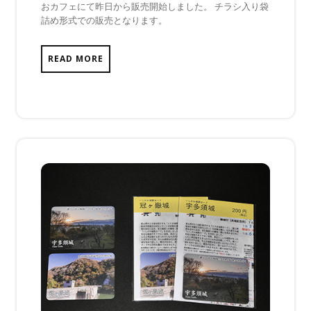
おカフェにて昨日から販売開始しました。 チラシ入り袋
日
は
詰め形式での販売となります。
ま
だ
あ
READ MORE
り
ま
せ
ん