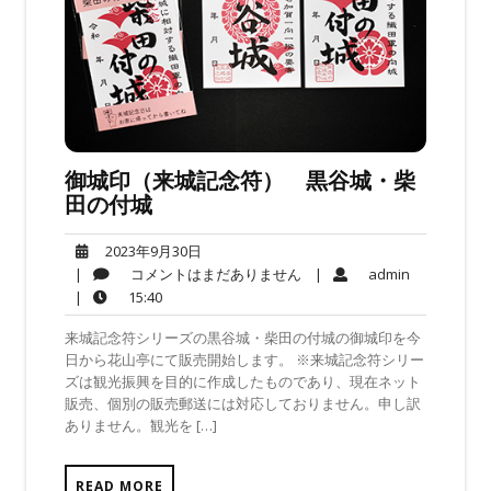
御城印（来城記念符） 黒谷城・柴
田の付城
2023
2023年9月30日
年
コ
admin
|
コメントはまだありません
|
admin
9
メ
15:40
|
15:40
月
ン
来城記念符シリーズの黒谷城・柴田の付城の御城印を今
30
ト
日から花山亭にて販売開始します。 ※来城記念符シリー
日
は
ズは観光振興を目的に作成したものであり、現在ネット
ま
販売、個別の販売郵送には対応しておりません。申し訳
だ
ありません。観光を […]
あ
り
ま
READ MORE