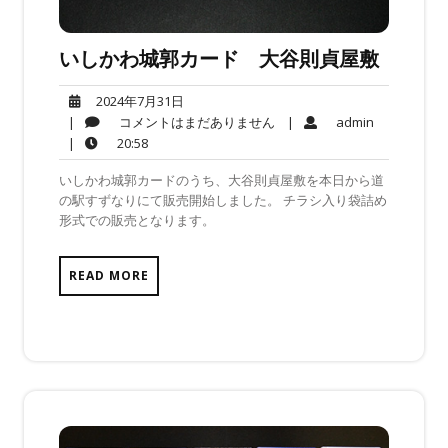
いしかわ城郭カード 大谷則貞屋敷
2024
2024年7月31日
年
コ
admin
|
コメントはまだありません
|
admin
7
メ
20:58
|
20:58
月
ン
いしかわ城郭カードのうち、大谷則貞屋敷を本日から道
31
ト
の駅すずなりにて販売開始しました。 チラシ入り袋詰め
日
は
形式での販売となります。
ま
だ
あ
READ MORE
り
ま
せ
ん