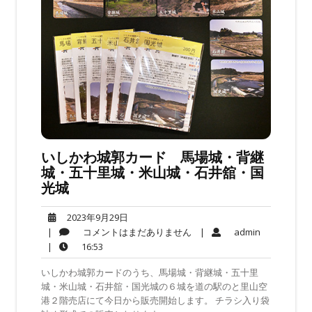
いしかわ城郭カード 馬場城・背継
城・五十里城・米山城・石井舘・国
光城
2023
2023年9月29日
年
コ
admin
|
コメントはまだありません
|
admin
9
メ
16:53
|
16:53
月
ン
いしかわ城郭カードのうち、馬場城・背継城・五十里
29
ト
城・米山城・石井舘・国光城の６城を道の駅のと里山空
日
は
港２階売店にて今日から販売開始します。 チラシ入り袋
ま