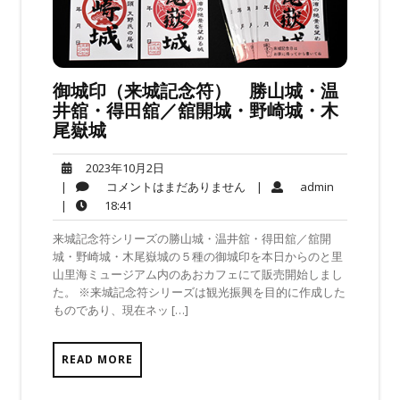
御城印（来城記念符） 勝山城・温
井舘・得田舘／舘開城・野崎城・木
尾嶽城
2023
2023年10月2日
年
コ
admin
|
コメントはまだありません
|
admin
10
メ
18:41
|
18:41
月
ン
来城記念符シリーズの勝山城・温井舘・得田舘／舘開
2
ト
城・野崎城・木尾嶽城の５種の御城印を本日からのと里
日
は
山里海ミュージアム内のあおカフェにて販売開始しまし
ま
た。 ※来城記念符シリーズは観光振興を目的に作成した
だ
ものであり、現在ネッ […]
あ
り
ま
READ MORE
せ
ん