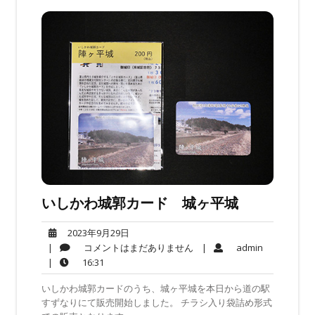
いしかわ城郭カード 城ヶ平城
2023
2023年9月29日
年
コ
admin
|
コメントはまだありません
|
admin
9
メ
16:31
|
16:31
月
ン
いしかわ城郭カードのうち、城ヶ平城を本日から道の駅
29
ト
すずなりにて販売開始しました。 チラシ入り袋詰め形式
日
は