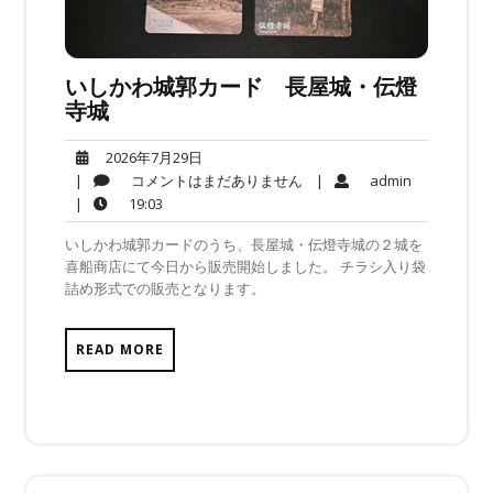
いしかわ城郭カード 長屋城・伝燈
寺城
2026
2026年7月29日
年
コ
admin
|
コメントはまだありません
|
admin
7
メ
19:03
|
19:03
月
ン
いしかわ城郭カードのうち、長屋城・伝燈寺城の２城を
29
ト
喜船商店にて今日から販売開始しました。 チラシ入り袋
日
は
詰め形式での販売となります。
ま
だ
あ
READ MORE
り
ま
せ
ん