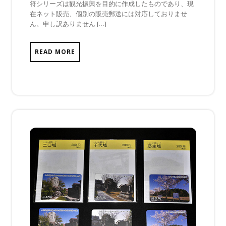
符シリーズは観光振興を目的に作成したものであり、現
ま
在ネット販売、個別の販売郵送には対応しておりませ
だ
ん。申し訳ありません […]
あ
り
ま
READ MORE
せ
ん