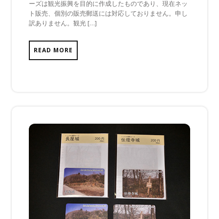
ーズは観光振興を目的に作成したものであり、現在ネッ
ま
ト販売、個別の販売郵送には対応しておりません。申し
だ
訳ありません。観光 […]
あ
り
ま
READ MORE
せ
ん