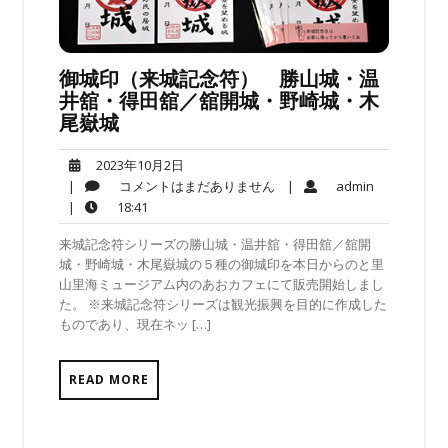
御城印（来城記念符） 勝山城・温
井舘・得田舘／舘開城・野崎城・木
尾嶽城
2023
2023年10月2日
年
コ
admin
|
コメントはまだありません
|
admin
10
メ
18:41
|
18:41
月
ン
来城記念符シリーズの勝山城・温井舘・得田舘／舘開
2
ト
城・野崎城・木尾嶽城の５種の御城印を本日からのと里
日
は
山里海ミュージアム内のあおカフェにて販売開始しまし
ま
た。 ※来城記念符シリーズは観光振興を目的に作成した
だ
ものであり、現在ネッ […]
あ
り
ま
READ MORE
せ
ん