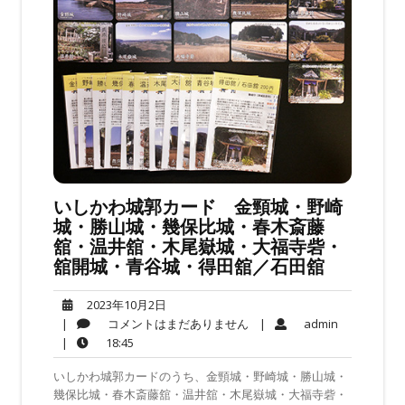
いしかわ城郭カード 金頸城・野崎
城・勝山城・幾保比城・春木斎藤
舘・温井舘・木尾嶽城・大福寺砦・
舘開城・青谷城・得田舘／石田舘
2023
2023年10月2日
年
コ
admin
|
コメントはまだありません
|
admin
10
メ
18:45
|
18:45
月
ン
いしかわ城郭カードのうち、金頸城・野崎城・勝山城・
2
ト
幾保比城・春木斎藤舘・温井舘・木尾嶽城・大福寺砦・
日
は