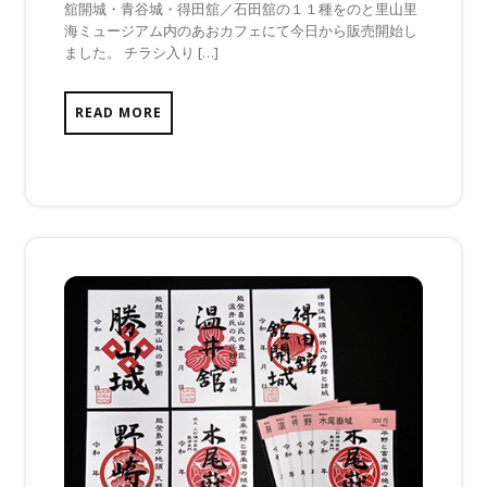
舘開城・青谷城・得田舘／石田舘の１１種をのと里山里
ま
海ミュージアム内のあおカフェにて今日から販売開始し
だ
ました。 チラシ入り […]
あ
り
ま
READ MORE
せ
ん