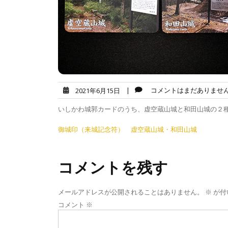
|
コメントはまだありませ
2021年6月15日
いしかわ城郭カードのうち、虚空蔵山城と和田山城の２
投
御城印（来城記念符） 虚空蔵山城・和田山城
稿
ナ
コメントを残す
ビ
メールアドレスが公開されることはありません。
※
が付
ゲ
コメント
※
ー