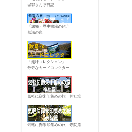
城郭さんぽ日記
「城郭・歴史書籍の紹介」
知識の泉
「趣味コレクション」
数奇なカードコレクター
気軽に御朱印集めの旅 神社篇
気軽に御朱印集めの旅 寺院篇