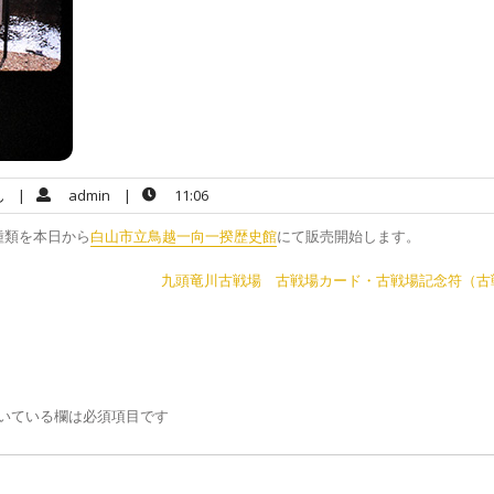
ん
|
admin
|
11:06
種類を本日から
白山市立鳥越一向一揆歴史館
にて販売開始します。
九頭竜川古戦場 古戦場カード・古戦場記念符（古
いている欄は必須項目です