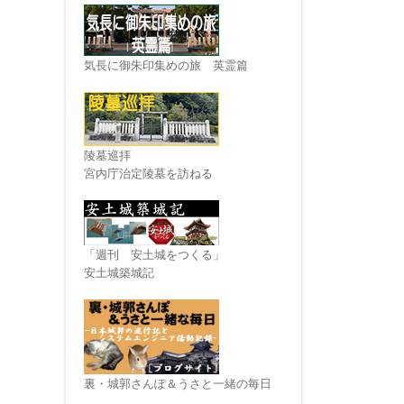
気長に御朱印集めの旅 英霊篇
陵墓巡拝
宮内庁治定陵墓を訪ねる
「週刊 安土城をつくる」
安土城築城記
裏・城郭さんぽ＆うさと一緒の毎日