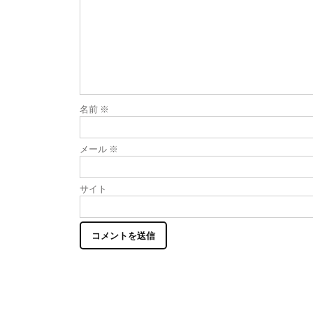
シ
ョ
ン
名前
※
メール
※
サイト