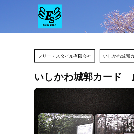
Skip
to
content
フリー・スタイル有限会社
いしかわ城郭
いしかわ城郭カード 