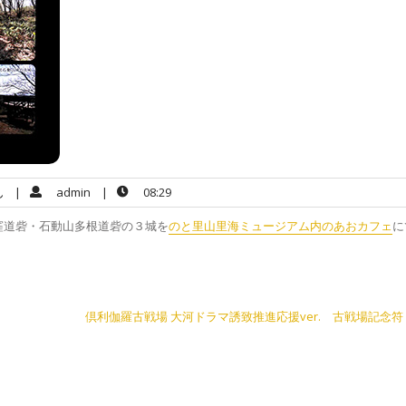
ん
|
admin
|
08:29
窪道砦・石動山多根道砦の３城を
のと里山里海ミュージアム内のあおカフェ
に
倶利伽羅古戦場 大河ドラマ誘致推進応援ver. 古戦場記念