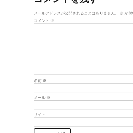
ビ
ゲ
メールアドレスが公開されることはありません。
※
が付
ー
コメント
※
シ
ョ
ン
名前
※
メール
※
サイト