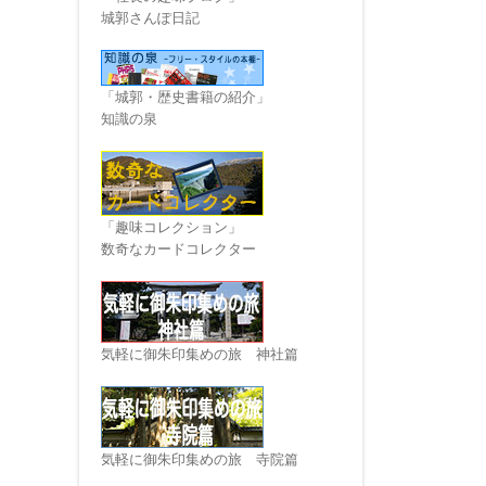
城郭さんぽ日記
「城郭・歴史書籍の紹介」
知識の泉
「趣味コレクション」
数奇なカードコレクター
気軽に御朱印集めの旅 神社篇
気軽に御朱印集めの旅 寺院篇