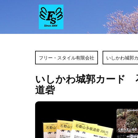
Skip
to
content
フリー・スタイル有限会社
いしかわ城郭
いしかわ城郭カード 
道砦