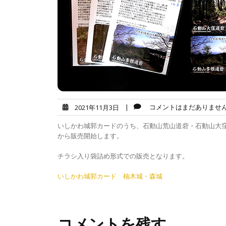
|
コメントはまだありませ
2021年11月3日
いしかわ城郭カードのうち、石動山荒山道砦・石動山大
から販売開始します。
チラシ入り袋詰め形式での販売となります。
投
いしかわ城郭カード 柚木城・森城
稿
ナ
コメントを残す