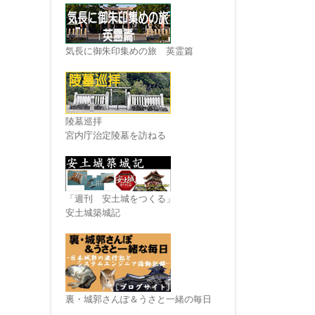
気長に御朱印集めの旅 英霊篇
陵墓巡拝
宮内庁治定陵墓を訪ねる
「週刊 安土城をつくる」
安土城築城記
裏・城郭さんぽ＆うさと一緒の毎日