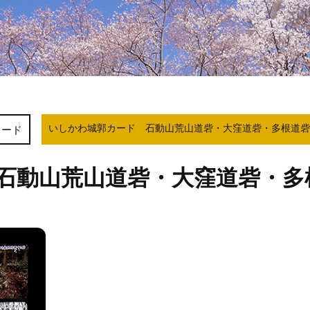
いしかわ城郭カード 石動山荒山道砦・大窪道砦・多根道砦
カード
石動山荒山道砦・大窪道砦・多