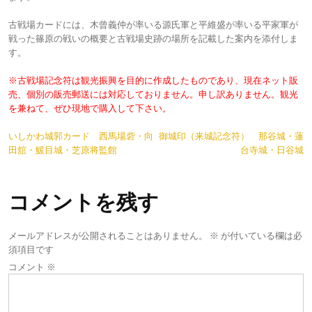
古戦場カードには、木曾義仲が率いる源氏軍と平維盛が率いる平家軍が
戦った篠原の戦いの概要と古戦場史跡の場所を記載した案内を添付しま
す。
※古戦場記念符は観光振興を目的に作成したものであり、現在ネット販
売、個別の販売郵送には対応しておりません。申し訳ありません。観光
を兼ねて、ぜひ現地で購入して下さい。
投
いしかわ城郭カード 西馬場砦・向
御城印（来城記念符） 那谷城・蓮
田舘・鰀目城・芝原将監館
台寺城・日谷城
稿
ナ
コメントを残す
ビ
ゲ
メールアドレスが公開されることはありません。
※
が付いている欄は必
ー
須項目です
コメント
※
シ
ョ