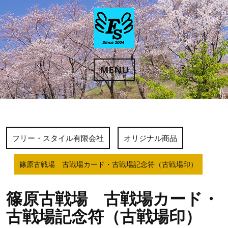
Skip
to
content
MENU
フリー・スタイル有限会社
オリジナル商品
篠原古戦場 古戦場カード・古戦場記念符（古戦場印）
篠原古戦場 古戦場カード・
古戦場記念符（古戦場印）