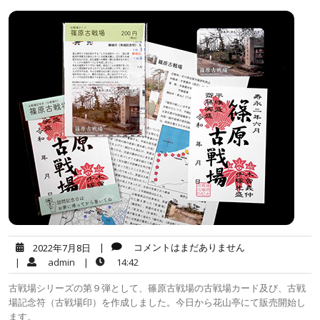
|
コメントはまだありません
2022年7月8日
|
admin
|
14:42
古戦場シリーズの第９弾として、篠原古戦場の古戦場カード及び、古戦
場記念符（古戦場印）を作成しました。今日から花山亭にて販売開始し
ます。