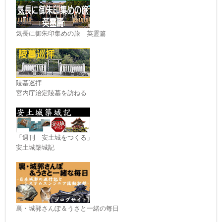
気長に御朱印集めの旅 英霊篇
陵墓巡拝
宮内庁治定陵墓を訪ねる
「週刊 安土城をつくる」
安土城築城記
裏・城郭さんぽ＆うさと一緒の毎日