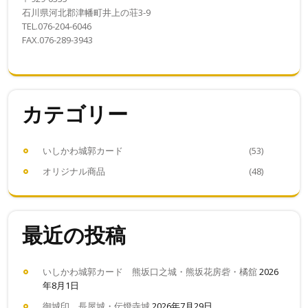
石川県河北郡津幡町井上の荘3-9
TEL.076-204-6046
FAX.076-289-3943
カテゴリー
いしかわ城郭カード
(53)
オリジナル商品
(48)
最近の投稿
いしかわ城郭カード 熊坂口之城・熊坂花房砦・橘舘
2026
年8月1日
御城印 長屋城・伝燈寺城
2026年7月29日