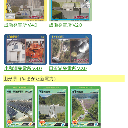
成瀬発電所 V.4.0
成瀬発電所 V.2.0
小和瀬発電所 V.4.0
田沢湖発電所 V.2.0
山形県（やまがた新電力）