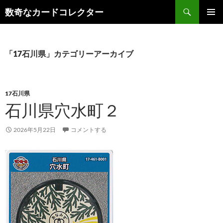
コ
検
数奇なカードコレクター
ン
索
メインメ
テ
ニュー
ン
ツ
「17石川県」カテゴリーアーカイブ
へ
ス
キ
17石川県
ッ
石川県穴水町２
プ
2026年5月22日
コメントする