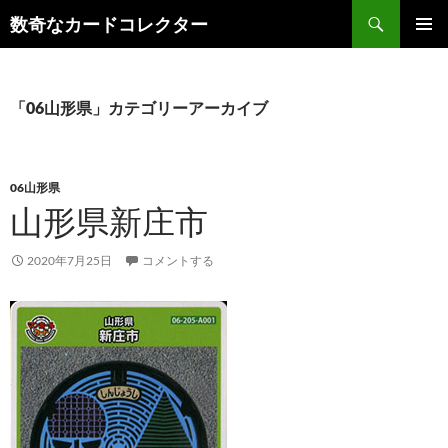
コ
検
数奇なカードコレクター
ン
索
メインメ
テ
ニュー
ン
ツ
「06山形県」カテゴリーアーカイブ
へ
ス
キ
06山形県
ッ
山形県新庄市
プ
2020年7月25日
コメントする