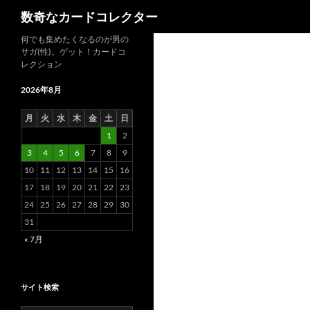
検
数奇なカードコレクター
索
コ
何でも集めたくなるのが男の
サガ(性)。ゲット！カードコ
ン
レクション
テ
ン
2026年8月
ツ
月
火
水
木
金
土
日
へ
1
2
ス
3
4
5
6
7
8
9
キ
10
11
12
13
14
15
16
ッ
17
18
19
20
21
22
23
プ
24
25
26
27
28
29
30
31
« 7月
サイト検索