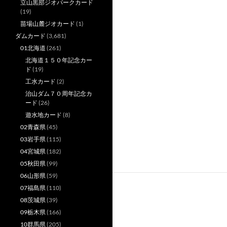
立山黒部ジオパークカード
(19)
苗場山麓ジオカード
(1)
ダムカード
(3,681)
01北海道
(261)
北海道１５０年記念カー
ド
(19)
工水カード
(2)
治山ダム７０周年記念カ
ード
(26)
遊水地カード
(8)
02青森県
(45)
03岩手県
(115)
04宮城県
(182)
05秋田県
(99)
06山形県
(59)
07福島県
(110)
08茨城県
(39)
09栃木県
(166)
10群馬県
(205)