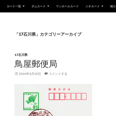
カード一覧
ダムカード
マンホールカード
ジオカード
城カ
「17石川県」カテゴリーアーカイブ
17石川県
鳥屋郵便局
2026年4月20日
コメントする