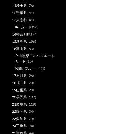
11埼玉県
(76)
12千葉県
(41)
13東京都
(41)
IKEカード
(30)
14神奈川県
(74)
15新潟県
(196)
16富山県
(63)
立山黒部アルペンルート
カード
(10)
関電バスカード
(4)
17石川県
(26)
18福井県
(73)
19山梨県
(20)
20長野県
(107)
21岐阜県
(119)
22静岡県
(34)
23愛知県
(75)
24三重県
(94)
25滋賀県
(44)