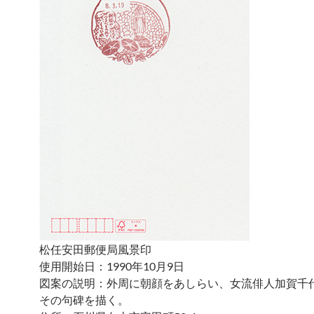
松任安田郵便局風景印
使用開始日：1990年10月9日
図案の説明：外周に朝顔をあしらい、女流俳人加賀千
その句碑を描く。