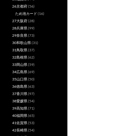
26京都府
(56)
ため池カード
(16)
27大阪府
(28)
28兵庫県
(99)
29奈良県
(73)
30和歌山県
(31)
31鳥取県
(37)
32島根県
(62)
33岡山県
(59)
34広島県
(69)
35山口県
(50)
36徳島県
(63)
37香川県
(97)
38愛媛県
(54)
39高知県
(71)
40福岡県
(65)
41佐賀県
(53)
42長崎県
(54)