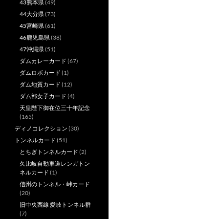
43熊本県
(49)
44大分県
(73)
45宮崎県
(61)
46鹿児島県
(38)
47沖縄県
(51)
ダムカレーカード
(67)
ダムロボカード
(1)
ダム地質カード
(12)
ダム部女子カード
(4)
天皇陛下御在位三十年記念
(165)
ディノコレクション
(30)
トンネルカード
(51)
とちぎトンネルカード
(2)
久比岐自動車道レンガトン
ネルカード
(1)
信州のトンネル・峠カード
(20)
旧中央西線 愛岐トンネル群
(7)