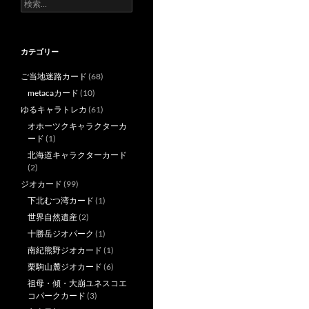
検
索:
カテゴリー
ご当地迷路カード
(68)
metacaカード
(10)
ゆるキャラトレカ
(61)
オホーツクキャラクターカ
ード
(1)
北海道キャラクターカード
(2)
ジオカード
(99)
下北むつ湾カード
(1)
世界自然遺産
(2)
十勝岳ジオパーク
(1)
南紀熊野ジオカード
(1)
栗駒山麓ジオカード
(6)
祖母・傾・大崩ユネスコエ
コパークカード
(3)