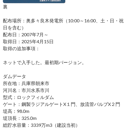
裏
配布場所：奥多々良木発電所（10:00～16:00、土・日・祝
日を含む）
配布日：2007年7月～
取得日：2025年4月15日
取得の追加事項：
ネットで入手した。最初期バージョン。
ダムデータ
所在地：兵庫県朝来市
河川名：市川水系市川
型式：ロックフィルダム
ゲート：鋼製ラジアルゲートX１門、放流管バルブX２門
堤高：98.0m
堤頂長：325.0m
総貯水容量：3339万m3（建設当初）