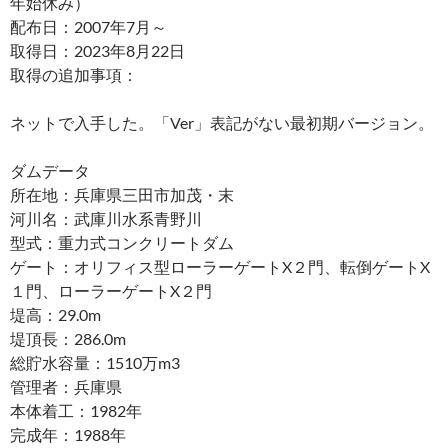
年始休み）
配布日：2007年7月～
取得日：2023年8月22日
取得の追加事項：
ネットで入手した。「Ver」表記がない最初期バージョン。
ダムデータ
所在地：兵庫県三田市加茂・末
河川名：武庫川水系青野川
型式：重力式コンクリートダム
ゲート：オリフィス型ローラーゲートX２門、転倒ゲートX
１門、ローラーゲートX２門
堤高：29.0m
堤頂長：286.0m
総貯水容量：1510万m3
管理者：兵庫県
本体着工：1982年
完成年：1988年