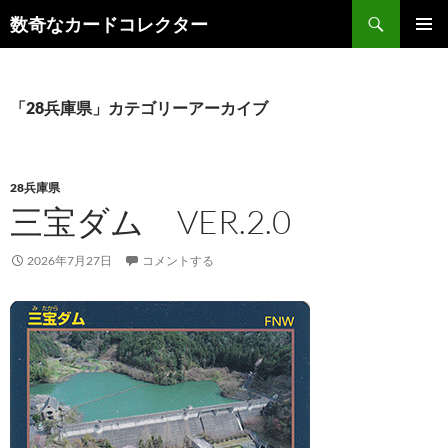
コ
検
数奇なカードコレクター
ン
索
メインメ
テ
ニュー
ン
ツ
「28兵庫県」カテゴリーアーカイブ
へ
ス
キ
28兵庫県
ッ
三宝ダム VER.2.0
プ
2026年7月27日
コメントする