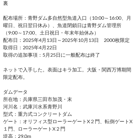
裏
配布場所：青野ダム多自然型魚道入口（10:00～16:00、月
曜日、祝日翌日休み）、魚道閉鎖日は青野ダム管理所
（9:00～17:00、土日祝日・年末年始休み）
配布日：2025年4月13日～2025年10月13日 2000枚限定
取得日：2025年4月22日
取得の追加事項：5月25日に一般配布は終了
ネットで入手した。表面はキラ加工。大阪・関西万博期間
限定配布。
ダムデータ
所在地：兵庫県三田市加茂・末
河川名：武庫川水系青野川
型式：重力式コンクリートダム
ゲート：オリフィス型ローラーゲートX２門、転倒ゲートX
１門、ローラーゲートX２門
堤高：29.0m