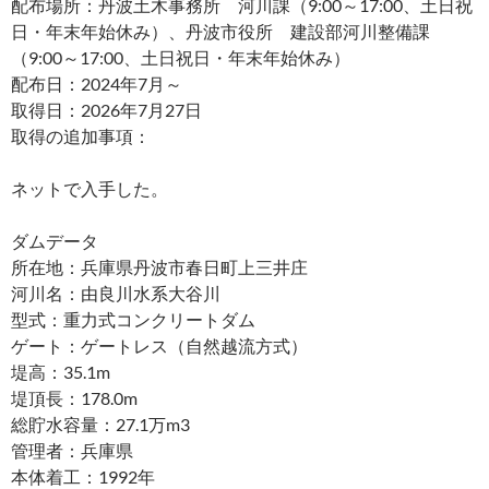
配布場所：丹波土木事務所 河川課（9:00～17:00、土日祝
日・年末年始休み）、丹波市役所 建設部河川整備課
（9:00～17:00、土日祝日・年末年始休み）
配布日：2024年7月～
取得日：2026年7月27日
取得の追加事項：
ネットで入手した。
ダムデータ
所在地：兵庫県丹波市春日町上三井庄
河川名：由良川水系大谷川
型式：重力式コンクリートダム
ゲート：ゲートレス（自然越流方式）
堤高：35.1m
堤頂長：178.0m
総貯水容量：27.1万m3
管理者：兵庫県
本体着工：1992年