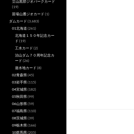
立山黒部ジオパークカード
(19)
苗場山麓ジオカード
(1)
ダムカード
(3,683)
01北海道
(261)
北海道１５０年記念カー
ド
(19)
工水カード
(2)
治山ダム７０周年記念カ
ード
(26)
遊水地カード
(8)
02青森県
(45)
03岩手県
(115)
04宮城県
(182)
05秋田県
(99)
06山形県
(59)
07福島県
(110)
08茨城県
(39)
09栃木県
(166)
10群馬県
(205)