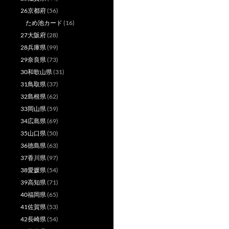
26京都府
(56)
ため池カード
(16)
27大阪府
(28)
28兵庫県
(99)
29奈良県
(73)
30和歌山県
(31)
31鳥取県
(37)
32島根県
(62)
33岡山県
(59)
34広島県
(69)
35山口県
(50)
36徳島県
(63)
37香川県
(97)
38愛媛県
(54)
39高知県
(71)
40福岡県
(65)
41佐賀県
(53)
42長崎県
(54)