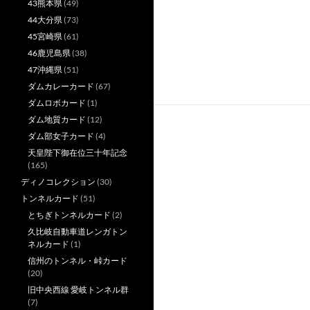
43熊本県
(49)
44大分県
(73)
45宮崎県
(61)
46鹿児島県
(38)
47沖縄県
(51)
ダムカレーカード
(67)
ダムロボカード
(1)
ダム地質カード
(12)
ダム部女子カード
(4)
天皇陛下御在位三十年記念
(165)
ディノコレクション
(30)
トンネルカード
(51)
とちぎトンネルカード
(2)
久比岐自動車道レンガトン
ネルカード
(1)
信州のトンネル・峠カード
(20)
旧中央西線 愛岐トンネル群
(7)