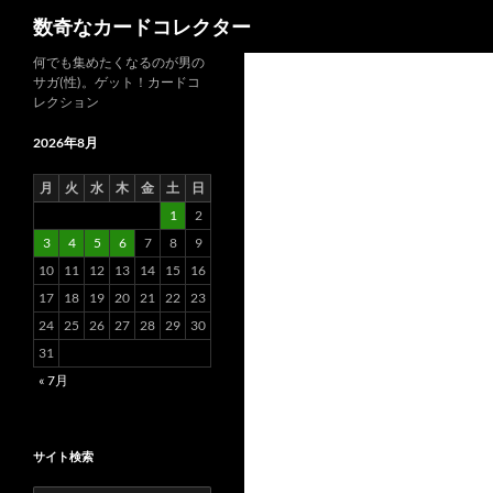
検
数奇なカードコレクター
索
コ
何でも集めたくなるのが男の
サガ(性)。ゲット！カードコ
ン
レクション
テ
ン
2026年8月
ツ
月
火
水
木
金
土
日
へ
1
2
ス
3
4
5
6
7
8
9
キ
10
11
12
13
14
15
16
ッ
17
18
19
20
21
22
23
プ
24
25
26
27
28
29
30
31
« 7月
サイト検索