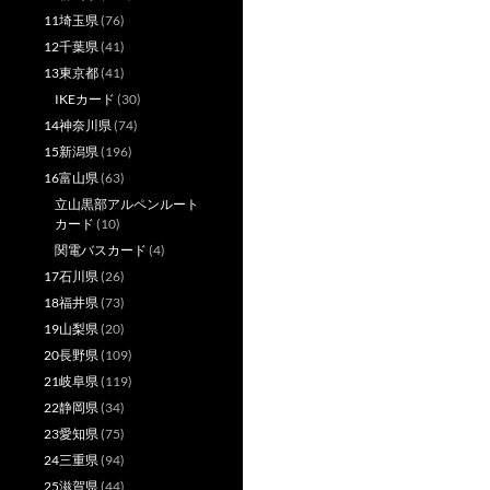
11埼玉県
(76)
12千葉県
(41)
13東京都
(41)
IKEカード
(30)
14神奈川県
(74)
15新潟県
(196)
16富山県
(63)
立山黒部アルペンルート
カード
(10)
関電バスカード
(4)
17石川県
(26)
18福井県
(73)
19山梨県
(20)
20長野県
(109)
21岐阜県
(119)
22静岡県
(34)
23愛知県
(75)
24三重県
(94)
25滋賀県
(44)