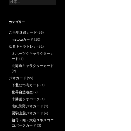
検
索:
カテゴリー
ご当地迷路カード
(68)
metacaカード
(10)
ゆるキャラトレカ
(61)
オホーツクキャラクターカ
ード
(1)
北海道キャラクターカード
(2)
ジオカード
(99)
下北むつ湾カード
(1)
世界自然遺産
(2)
十勝岳ジオパーク
(1)
南紀熊野ジオカード
(1)
栗駒山麓ジオカード
(6)
祖母・傾・大崩ユネスコエ
コパークカード
(3)