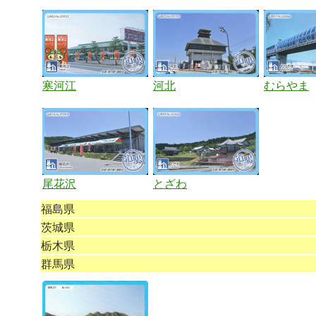
寒河江
河北
むらやま
尾花沢
とざわ
福島県
茨城県
栃木県
群馬県