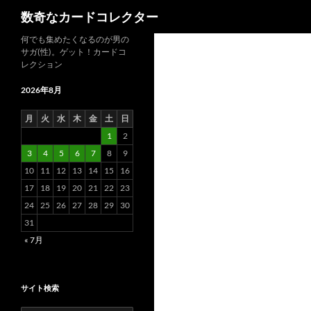
検
数奇なカードコレクター
索
コ
何でも集めたくなるのが男の
サガ(性)。ゲット！カードコ
ン
レクション
テ
ン
2026年8月
ツ
月
火
水
木
金
土
日
へ
1
2
ス
3
4
5
6
7
8
9
キ
10
11
12
13
14
15
16
ッ
17
18
19
20
21
22
23
プ
24
25
26
27
28
29
30
31
« 7月
サイト検索