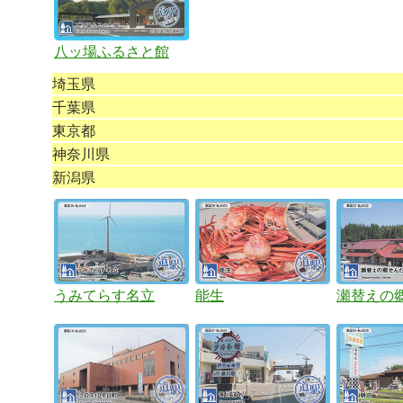
八ッ場ふるさと館
埼玉県
千葉県
東京都
神奈川県
新潟県
うみてらす名立
能生
瀬替えの