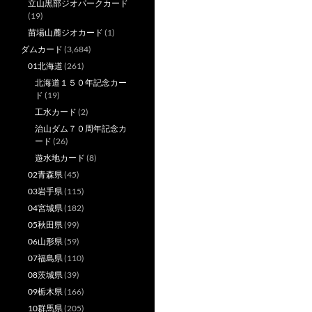
立山黒部ジオパークカード
(19)
苗場山麓ジオカード
(1)
ダムカード
(3,684)
01北海道
(261)
北海道１５０年記念カー
ド
(19)
工水カード
(2)
治山ダム７０周年記念カ
ード
(26)
遊水地カード
(8)
02青森県
(45)
03岩手県
(115)
04宮城県
(182)
05秋田県
(99)
06山形県
(59)
07福島県
(110)
08茨城県
(39)
09栃木県
(166)
10群馬県
(205)