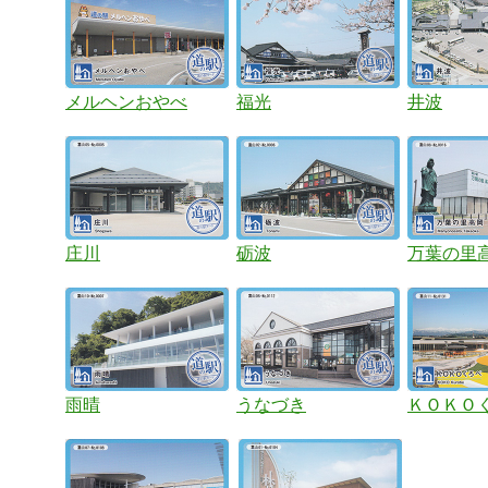
メルヘンおやべ
福光
井波
庄川
砺波
万葉の里
雨晴
うなづき
ＫＯＫＯ