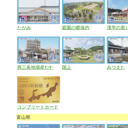
たがみ
庭園の郷保内
漢学の里
燕三条地場産ｾﾝﾀｰ
国上
みつまた
コンプリートカード
富山県