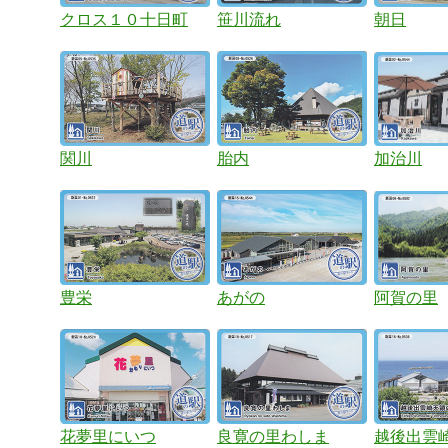
クロス１０十日町
笹川流れ
朝日
関川
胎内
加治川
豊栄
あがの
阿賀の里
花夢里にいつ
良寛の里わしま
越後出雲