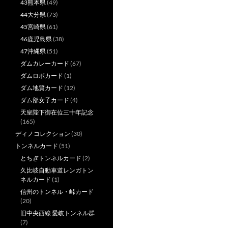
43熊本県
(49)
44大分県
(73)
45宮崎県
(61)
46鹿児島県
(38)
47沖縄県
(51)
ダムカレーカード
(67)
ダムロボカード
(1)
ダム地質カード
(12)
ダム部女子カード
(4)
天皇陛下御在位三十年記念
(165)
ディノコレクション
(30)
トンネルカード
(51)
とちぎトンネルカード
(2)
久比岐自動車道レンガトン
ネルカード
(1)
信州のトンネル・峠カード
(20)
旧中央西線 愛岐トンネル群
(7)