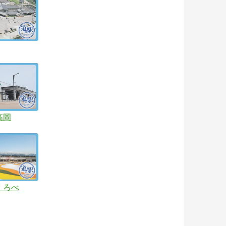
高岡
くろべ