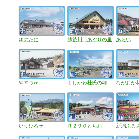
ゆのたに
越後川口あぐりの里
あらい
やすづか
よしかわ杜氏の郷
ながおか
いりひろせ
Ｒ２９０とちお
新潟ふる