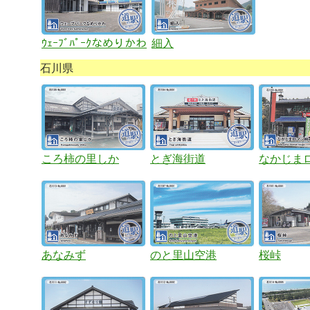
ｳｪｰﾌﾞﾊﾟｰｸなめりかわ
細入
石川県
ころ柿の里しか
とぎ海街道
なかじま
あなみず
のと里山空港
桜峠