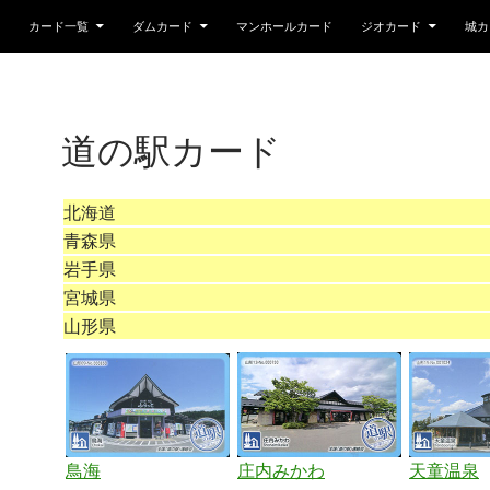
カード一覧
ダムカード
マンホールカード
ジオカード
城カ
道の駅カード
北海道
青森県
岩手県
宮城県
山形県
鳥海
庄内みかわ
天童温泉