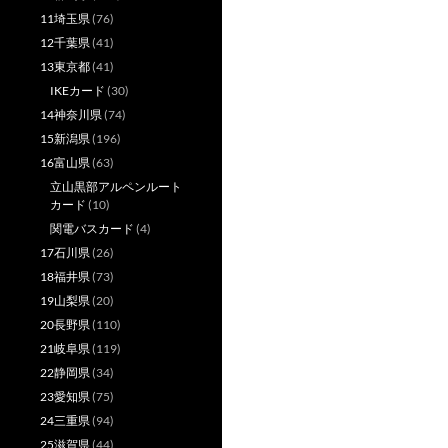
11埼玉県
(76)
12千葉県
(41)
13東京都
(41)
IKEカード
(30)
14神奈川県
(74)
15新潟県
(196)
16富山県
(63)
立山黒部アルペンルート
カード
(10)
関電バスカード
(4)
17石川県
(26)
18福井県
(73)
19山梨県
(20)
20長野県
(110)
21岐阜県
(119)
22静岡県
(34)
23愛知県
(75)
24三重県
(94)
25滋賀県
(44)