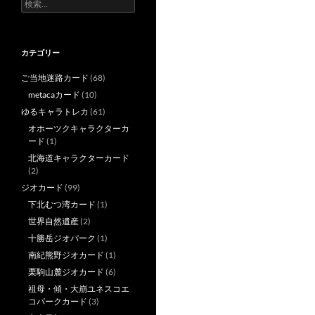
検
索:
カテゴリー
ご当地迷路カード
(68)
metacaカード
(10)
ゆるキャラトレカ
(61)
オホーツクキャラクターカ
ード
(1)
北海道キャラクターカード
(2)
ジオカード
(99)
下北むつ湾カード
(1)
世界自然遺産
(2)
十勝岳ジオパーク
(1)
南紀熊野ジオカード
(1)
栗駒山麓ジオカード
(6)
祖母・傾・大崩ユネスコエ
コパークカード
(3)