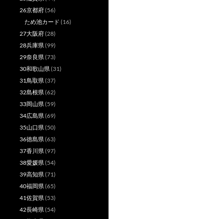
26京都府
(56)
ため池カード
(16)
27大阪府
(28)
28兵庫県
(99)
29奈良県
(73)
30和歌山県
(31)
31鳥取県
(37)
32島根県
(62)
33岡山県
(59)
34広島県
(69)
35山口県
(50)
36徳島県
(63)
37香川県
(97)
38愛媛県
(54)
39高知県
(71)
40福岡県
(65)
41佐賀県
(53)
42長崎県
(54)