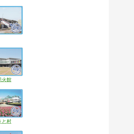
花火館
さと村