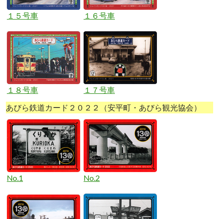
１５号車
１６号車
１８号車
１７号車
あびら鉄道カード２０２２（安平町・あびら観光協会）
No.1
No.2