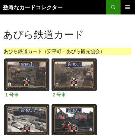
コ
検
数奇なカードコレクター
ン
索
メインメ
テ
ニュー
ン
あびら鉄道カード
ツ
へ
ス
あびら鉄道カード（安平町・あびら観光協会）
キ
ッ
プ
１号車
２号車