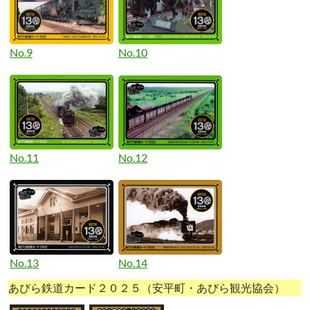
No.9
No.10
No.11
No.12
No.13
No.14
あびら鉄道カード２０２５（安平町・あびら観光協会）