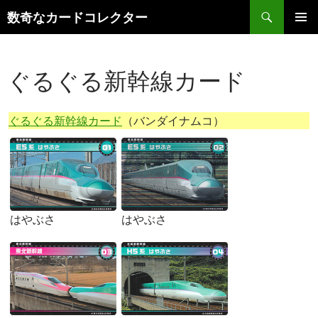
コ
検
数奇なカードコレクター
ン
索
メインメ
テ
ニュー
ン
ぐるぐる新幹線カード
ツ
へ
ス
ぐるぐる新幹線カード
（バンダイナムコ）
キ
ッ
プ
はやぶさ
はやぶさ