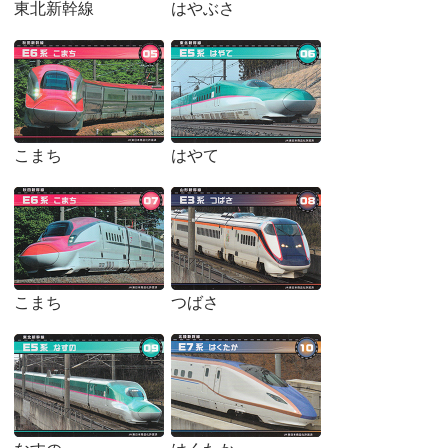
東北新幹線
はやぶさ
こまち
はやて
こまち
つばさ