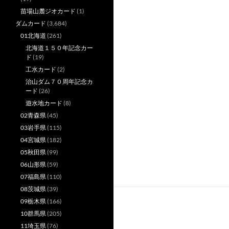
苗場山麓ジオカード
(1)
ダムカード
(3,684)
01北海道
(261)
北海道１５０年記念カー
ド
(19)
工水カード
(2)
治山ダム７０周年記念カ
ード
(26)
遊水地カード
(8)
02青森県
(45)
03岩手県
(115)
04宮城県
(182)
05秋田県
(99)
06山形県
(59)
07福島県
(110)
08茨城県
(39)
09栃木県
(166)
10群馬県
(205)
11埼玉県
(76)