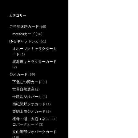
カテゴリー
ご当地迷路カード
(68)
metacaカード
(10)
ゆるキャラトレカ
(61)
オホーツクキャラクターカ
ード
(1)
北海道キャラクターカード
(2)
ジオカード
(99)
下北むつ湾カード
(1)
世界自然遺産
(2)
十勝岳ジオパーク
(1)
南紀熊野ジオカード
(1)
栗駒山麓ジオカード
(6)
祖母・傾・大崩ユネスコエ
コパークカード
(3)
立山黒部ジオパークカード
(19)