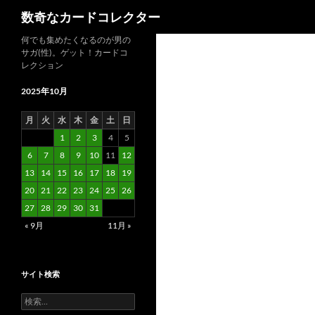
検
数奇なカードコレクター
索
コ
何でも集めたくなるのが男の
サガ(性)。ゲット！カードコ
ン
レクション
テ
ン
2025年10月
ツ
月
火
水
木
金
土
日
へ
1
2
3
4
5
ス
6
7
8
9
10
11
12
キ
13
14
15
16
17
18
19
ッ
20
21
22
23
24
25
26
プ
27
28
29
30
31
« 9月
11月 »
サイト検索
検
索: