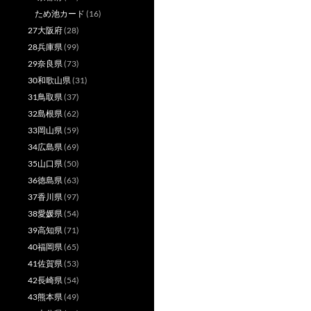
ため池カード
(16)
27大阪府
(28)
28兵庫県
(99)
29奈良県
(73)
30和歌山県
(31)
31鳥取県
(37)
32島根県
(62)
33岡山県
(59)
34広島県
(69)
35山口県
(50)
36徳島県
(63)
37香川県
(97)
38愛媛県
(54)
39高知県
(71)
40福岡県
(65)
41佐賀県
(53)
42長崎県
(54)
43熊本県
(49)