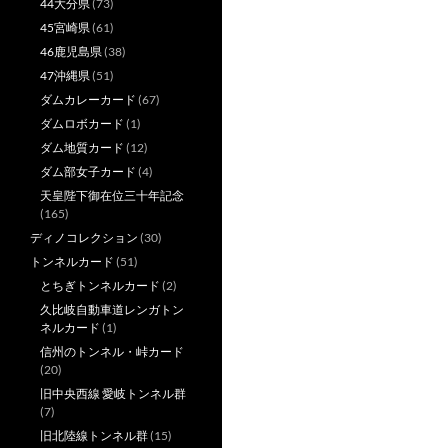
44大分県
(73)
45宮崎県
(61)
46鹿児島県
(38)
47沖縄県
(51)
ダムカレーカード
(67)
ダムロボカード
(1)
ダム地質カード
(12)
ダム部女子カード
(4)
天皇陛下御在位三十年記念
(165)
ディノコレクション
(30)
トンネルカード
(51)
とちぎトンネルカード
(2)
久比岐自動車道レンガトン
ネルカード
(1)
信州のトンネル・峠カード
(20)
旧中央西線 愛岐トンネル群
(7)
旧北陸線トンネル群
(15)