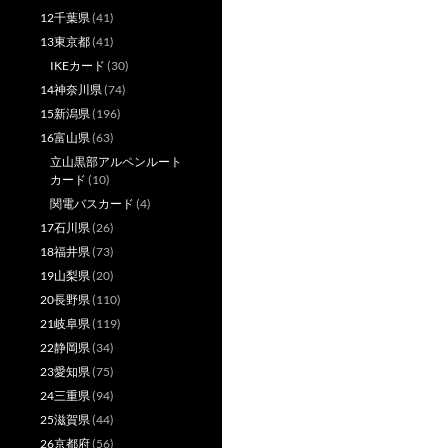
12千葉県
(41)
13東京都
(41)
IKEカード
(30)
14神奈川県
(74)
15新潟県
(196)
16富山県
(63)
立山黒部アルペンルート
カード
(10)
関電バスカード
(4)
17石川県
(26)
18福井県
(73)
19山梨県
(20)
20長野県
(110)
21岐阜県
(119)
22静岡県
(34)
23愛知県
(75)
24三重県
(94)
25滋賀県
(44)
26京都府
(56)