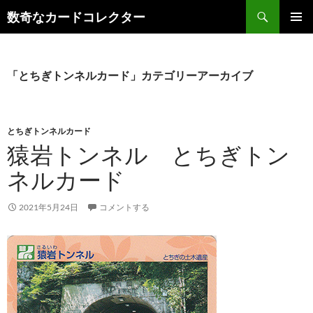
コ
検
数奇なカードコレクター
ン
索
メインメ
テ
ニュー
ン
ツ
「とちぎトンネルカード」カテゴリーアーカイブ
へ
ス
キ
とちぎトンネルカード
ッ
猿岩トンネル とちぎトン
プ
ネルカード
2021年5月24日
コメントする