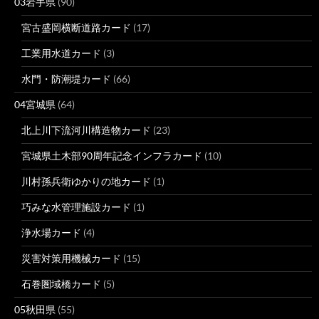
03岩手県
(90)
宮古盛岡横断道路カード
(17)
工業用水道カード
(3)
水門・防潮堤カード
(66)
04宮城県
(64)
北上川下流河川構造物カード
(23)
宮城県土木部90周年記念インフラカード
(10)
川村孫兵衛ゆかりの地カード
(1)
巧みな水管理施設カード
(1)
浄水場カード
(4)
災害対策用機械カード
(15)
石巻圏域橋カード
(5)
05秋田県
(55)