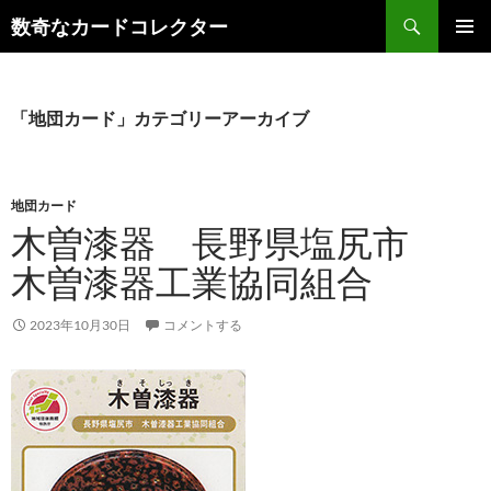
コ
検
数奇なカードコレクター
ン
索
メインメ
テ
ニュー
ン
ツ
「地団カード」カテゴリーアーカイブ
へ
ス
キ
地団カード
ッ
木曽漆器 長野県塩尻市
プ
木曽漆器工業協同組合
2023年10月30日
コメントする