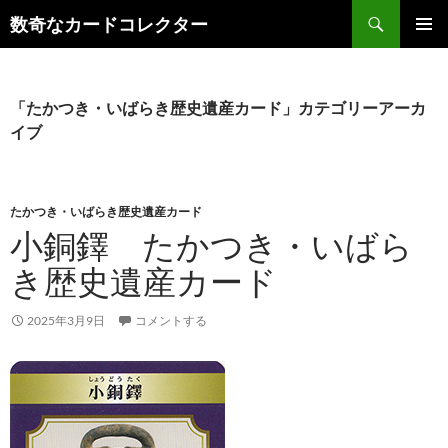
コ
検
数奇なカードコレクター
ン
索
メインメ
テ
ニュー
ン
ツ
「たかつき・いばらき歴史遺産カード」カテゴリーアーカ
へ
イブ
ス
キ
ッ
たかつき・いばらき歴史遺産カード
プ
小銅鐸 たかつき・いばら
き歴史遺産カード
2025年3月9日
コメントする