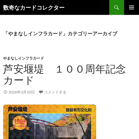
コ
検
数奇なカードコレクター
ン
索
メインメ
テ
ニュー
ン
ツ
「やまなしインフラカード」カテゴリーアーカイブ
へ
ス
キ
やまなしインフラカード
ッ
芦安堰堤 １００周年記念
プ
カード
2026年3月10日
コメントする