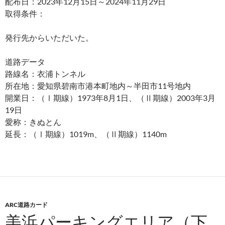
配布日：2023年12月15日～2024年11月29日
取得条件：
発行先からいただいた。
道路データ
路線名：衣浦トンネル
所在地：愛知県碧南市港本町地内～半田市11号地内
開業日：（Ⅰ期線）1973年8月1日、（Ⅱ期線）2003年3月
19日
愛称：きぬとん
延長：（Ⅰ期線）1019m、（Ⅱ期線）1140m
ARC道路カード
美浜パーキングエリア（下