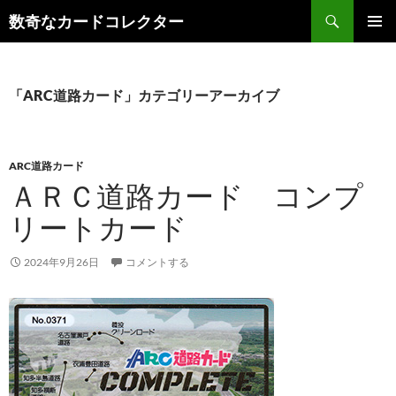
コ
検
数奇なカードコレクター
ン
索
メインメ
テ
ニュー
ン
ツ
「ARC道路カード」カテゴリーアーカイブ
へ
ス
キ
ARC道路カード
ッ
ＡＲＣ道路カード コンプ
プ
リートカード
2024年9月26日
コメントする