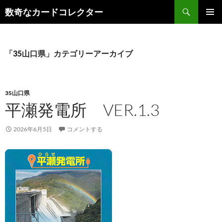
コ
検
数奇なカードコレクター
ン
索
メインメ
テ
ニュー
ン
ツ
「35山口県」カテゴリーアーカイブ
へ
ス
キ
35山口県
ッ
平瀬発電所 VER.1.3
プ
2026年6月5日
コメントする