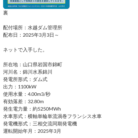
裏
配付場所：水越ダム管理所
配布日：2025年3月3日～
ネットで入手した。
所在地：山口県岩国市錦町
河川名：錦川水系錦川
発電所形式：ダム式
出力：1100kW
使用水量：4.00m3/秒
有効落差：32.80m
発生電力量：約5250MWh
水車形式：横軸単輪単流渦巻フランシス水車
発電機形式：三相交流同期発電機
運転開始年月：2025年3月