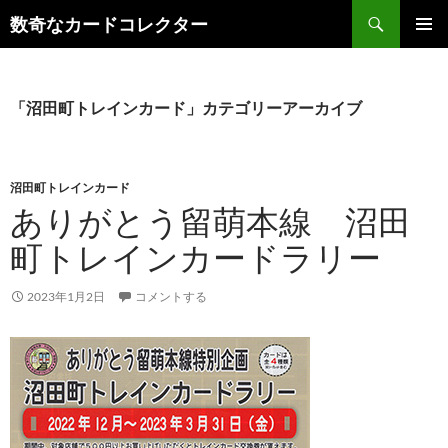
コ
検
数奇なカードコレクター
ン
索
メインメ
テ
ニュー
ン
ツ
「沼田町トレインカード」カテゴリーアーカイブ
へ
ス
キ
沼田町トレインカード
ッ
ありがとう留萌本線 沼田
プ
町トレインカードラリー
2023年1月2日
コメントする