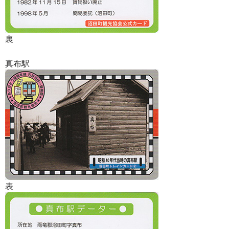
裏
真布駅
表