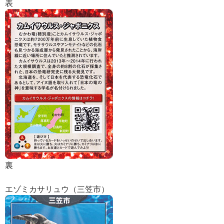
表
裏
エゾミカサリュウ（三笠市）