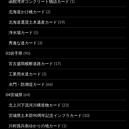
函館湾岸コンクリート物語カード
(1)
北海道かけ橋カード
(2)
北海道選奨土木遺産カード
(59)
浄水場カード
(5)
秀逸な道カード
(3)
03岩手県
(90)
宮古盛岡横断道路カード
(17)
工業用水道カード
(3)
水門・防潮堤カード
(66)
04宮城県
(64)
北上川下流河川構造物カード
(23)
宮城県土木部90周年記念インフラカード
(10)
川村孫兵衛ゆかりの地カード
(1)