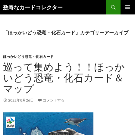
コ
検
数奇なカードコレクター
ン
索
メインメ
テ
ニュー
ン
ツ
「ほっかいどう恐竜・化石カード」カテゴリーアーカイブ
へ
ス
キ
ほっかいどう恐竜・化石カード
ッ
巡って集めよう！！ほっか
プ
いどう恐竜・化石カード＆
マップ
2022年8月26日
コメントする