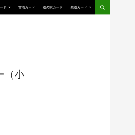
ード
古墳カード
道の駅カード
鉄道カード
ー（小