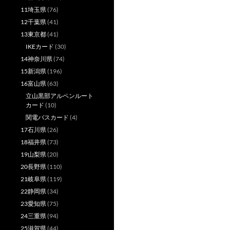
11埼玉県
(76)
12千葉県
(41)
13東京都
(41)
IKEカード
(30)
14神奈川県
(74)
15新潟県
(196)
16富山県
(63)
立山黒部アルペンルート
カード
(10)
関電バスカード
(4)
17石川県
(26)
18福井県
(73)
19山梨県
(20)
20長野県
(110)
21岐阜県
(119)
22静岡県
(34)
23愛知県
(75)
24三重県
(94)
25滋賀県
(44)