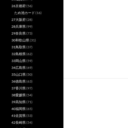
26京都府
(56)
ため池カード
(16)
27大阪府
(28)
28兵庫県
(99)
29奈良県
(73)
30和歌山県
(31)
31鳥取県
(37)
32島根県
(62)
33岡山県
(59)
34広島県
(69)
35山口県
(50)
36徳島県
(63)
37香川県
(97)
38愛媛県
(54)
39高知県
(71)
40福岡県
(65)
41佐賀県
(53)
42長崎県
(54)