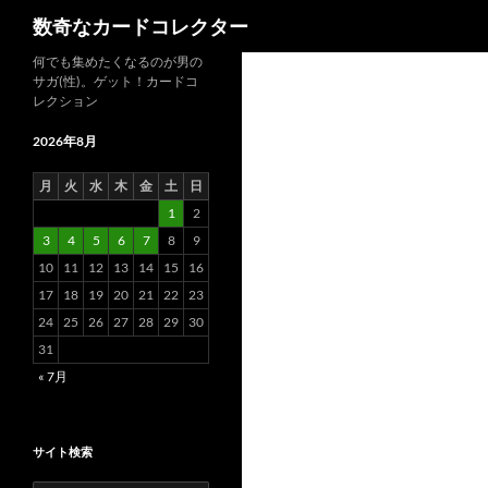
検
数奇なカードコレクター
索
コ
何でも集めたくなるのが男の
サガ(性)。ゲット！カードコ
ン
レクション
テ
ン
2026年8月
ツ
月
火
水
木
金
土
日
へ
1
2
ス
3
4
5
6
7
8
9
キ
10
11
12
13
14
15
16
ッ
17
18
19
20
21
22
23
プ
24
25
26
27
28
29
30
31
« 7月
サイト検索