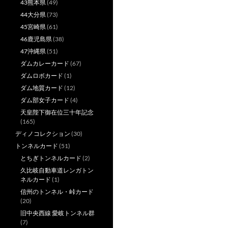
43熊本県
(49)
44大分県
(73)
45宮崎県
(61)
46鹿児島県
(38)
47沖縄県
(51)
ダムカレーカード
(67)
ダムロボカード
(1)
ダム地質カード
(12)
ダム部女子カード
(4)
天皇陛下御在位三十年記念
(165)
ディノコレクション
(30)
トンネルカード
(51)
とちぎトンネルカード
(2)
久比岐自動車道レンガトン
ネルカード
(1)
信州のトンネル・峠カード
(20)
旧中央西線 愛岐トンネル群
(7)