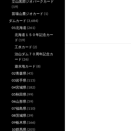
立山黒部ジオパークカード
(19)
苗場山麓ジオカード
(1)
ダムカード
(3,684)
01北海道
(261)
北海道１５０年記念カー
ド
(19)
工水カード
(2)
治山ダム７０周年記念カ
ード
(26)
遊水地カード
(8)
02青森県
(45)
03岩手県
(115)
04宮城県
(182)
05秋田県
(99)
06山形県
(59)
07福島県
(110)
08茨城県
(39)
09栃木県
(166)
10群馬県
(205)