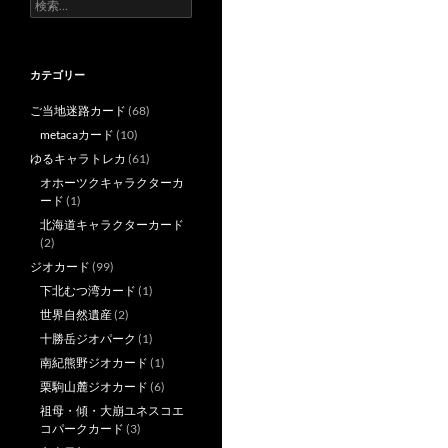
検
索:
カテゴリー
ご当地迷路カード
(68)
metacaカード
(10)
ゆるキャラトレカ
(61)
オホーツクキャラクターカ
ード
(1)
北海道キャラクターカード
(2)
ジオカード
(99)
下北むつ湾カード
(1)
世界自然遺産
(2)
十勝岳ジオパーク
(1)
南紀熊野ジオカード
(1)
栗駒山麓ジオカード
(6)
祖母・傾・大崩ユネスコエ
コパークカード
(3)