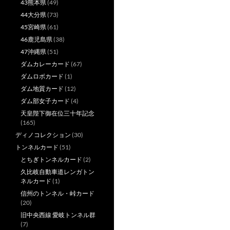
43熊本県
(49)
44大分県
(73)
45宮崎県
(61)
46鹿児島県
(38)
47沖縄県
(51)
ダムカレーカード
(67)
ダムロボカード
(1)
ダム地質カード
(12)
ダム部女子カード
(4)
天皇陛下御在位三十年記念
(165)
ディノコレクション
(30)
トンネルカード
(51)
とちぎトンネルカード
(2)
久比岐自動車道レンガトン
ネルカード
(1)
信州のトンネル・峠カード
(20)
旧中央西線 愛岐トンネル群
(7)