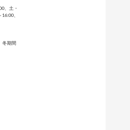
00、土・
6:00、
。冬期間