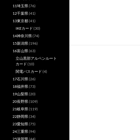
11埼玉県
(76)
12千葉県
(41)
13東京都
(41)
IKEカード
(30)
14神奈川県
(74)
15新潟県
(196)
16富山県
(63)
立山黒部アルペンルート
カード
(10)
関電バスカード
(4)
17石川県
(26)
18福井県
(73)
19山梨県
(20)
20長野県
(109)
21岐阜県
(119)
22静岡県
(34)
23愛知県
(75)
24三重県
(94)
25滋賀県
(44)