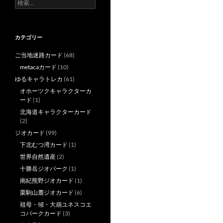
検
索:
カテゴリー
ご当地迷路カード
(68)
metacaカード
(10)
ゆるキャラトレカ
(61)
オホーツクキャラクターカ
ード
(1)
北海道キャラクターカード
(2)
ジオカード
(99)
下北むつ湾カード
(1)
世界自然遺産
(2)
十勝岳ジオパーク
(1)
南紀熊野ジオカード
(1)
栗駒山麓ジオカード
(6)
祖母・傾・大崩ユネスコエ
コパークカード
(3)