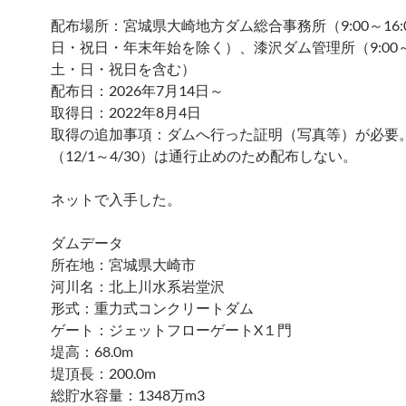
配布場所：宮城県大崎地方ダム総合事務所（9:00～16:
日・祝日・年末年始を除く）、漆沢ダム管理所（9:00～1
土・日・祝日を含む）
配布日：2026年7月14日～
取得日：2022年8月4日
取得の追加事項：ダムへ行った証明（写真等）が必要
（12/1～4/30）は通行止めのため配布しない。
ネットで入手した。
ダムデータ
所在地：宮城県大崎市
河川名：北上川水系岩堂沢
形式：重力式コンクリートダム
ゲート：ジェットフローゲートX１門
堤高：68.0m
堤頂長：200.0m
総貯水容量：1348万m3