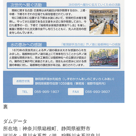
裏
ダムデータ
所在地：神奈川県箱根町、静岡県裾野市
河川名：早川水系芦ノ湖、狩野川水系深良川