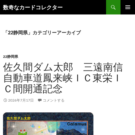
コ
検
数奇なカードコレクター
ン
索
メインメ
テ
ニュー
ン
ツ
「22静岡県」カテゴリーアーカイブ
へ
ス
キ
22静岡県
ッ
佐久間ダム太郎 三遠南信
プ
自動車道鳳来峡ＩＣ東栄Ｉ
Ｃ間開通記念
2026年7月17日
コメントする