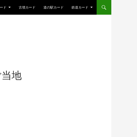
ード
古墳カード
道の駅カード
鉄道カード
ご当地