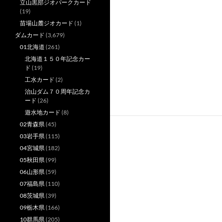
立山黒部ジオパークカード
(19)
苗場山麓ジオカード
(1)
ダムカード
(3,679)
01北海道
(261)
北海道１５０年記念カー
ド
(19)
工水カード
(2)
治山ダム７０周年記念カ
ード
(26)
遊水地カード
(8)
02青森県
(45)
03岩手県
(115)
04宮城県
(182)
05秋田県
(99)
06山形県
(59)
07福島県
(110)
08茨城県
(39)
09栃木県
(166)
10群馬県
(205)