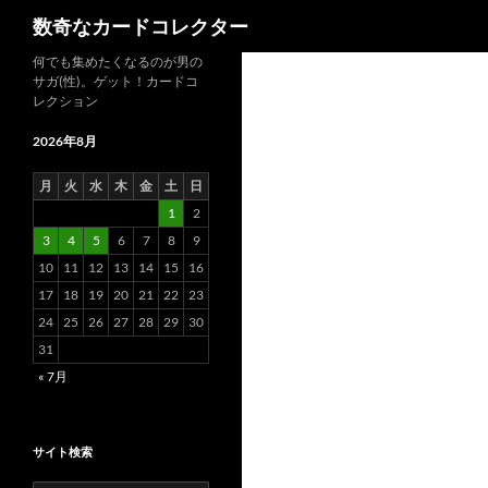
検
数奇なカードコレクター
索
コ
何でも集めたくなるのが男の
サガ(性)。ゲット！カードコ
ン
レクション
テ
ン
2026年8月
ツ
月
火
水
木
金
土
日
へ
1
2
ス
3
4
5
6
7
8
9
キ
10
11
12
13
14
15
16
ッ
17
18
19
20
21
22
23
プ
24
25
26
27
28
29
30
31
« 7月
サイト検索