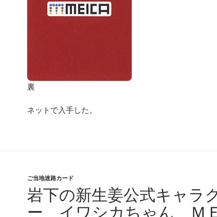
裏
ネットで入手した。
ご当地迷路カード
岩下の新生姜公式キャラ
ー イワシカちゃん Ｍ