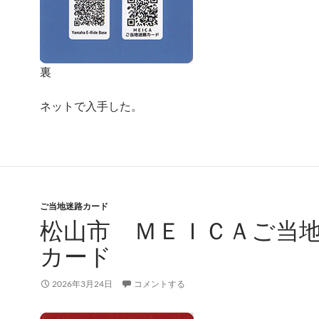
裏
ネットで入手した。
ご当地迷路カード
松山市 ＭＥＩＣＡご当
カード
2026年3月24日
コメントする