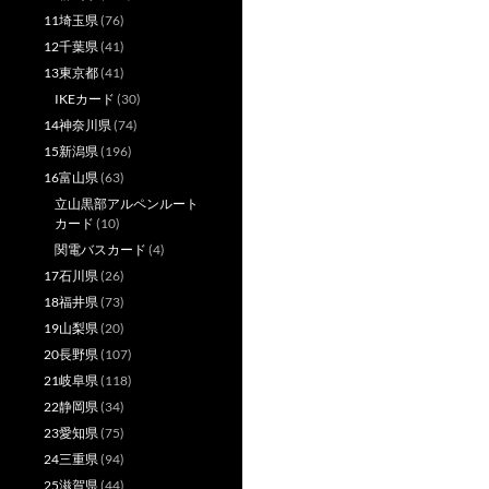
11埼玉県
(76)
12千葉県
(41)
13東京都
(41)
IKEカード
(30)
14神奈川県
(74)
15新潟県
(196)
16富山県
(63)
立山黒部アルペンルート
カード
(10)
関電バスカード
(4)
17石川県
(26)
18福井県
(73)
19山梨県
(20)
20長野県
(107)
21岐阜県
(118)
22静岡県
(34)
23愛知県
(75)
24三重県
(94)
25滋賀県
(44)