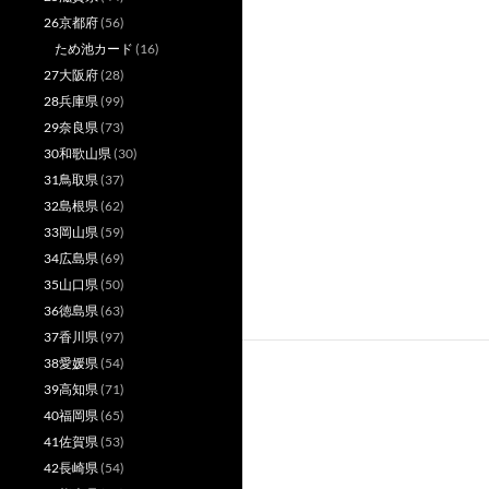
26京都府
(56)
ため池カード
(16)
27大阪府
(28)
28兵庫県
(99)
29奈良県
(73)
30和歌山県
(30)
31鳥取県
(37)
32島根県
(62)
33岡山県
(59)
34広島県
(69)
35山口県
(50)
36徳島県
(63)
37香川県
(97)
38愛媛県
(54)
39高知県
(71)
40福岡県
(65)
41佐賀県
(53)
42長崎県
(54)