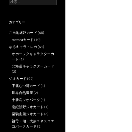
検
索:
カテゴリー
ご当地迷路カード
(68)
metacaカード
(10)
ゆるキャラトレカ
(61)
オホーツクキャラクターカ
ード
(1)
北海道キャラクターカード
(2)
ジオカード
(99)
下北むつ湾カード
(1)
世界自然遺産
(2)
十勝岳ジオパーク
(1)
南紀熊野ジオカード
(1)
栗駒山麓ジオカード
(6)
祖母・傾・大崩ユネスコエ
コパークカード
(3)