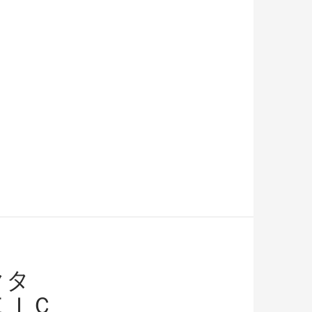
クタ
ＥＩＣ