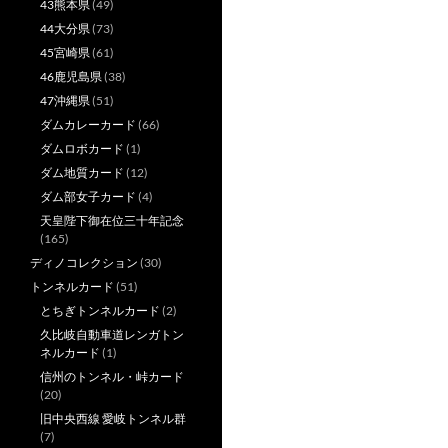
43熊本県
(49)
44大分県
(73)
45宮崎県
(61)
46鹿児島県
(38)
47沖縄県
(51)
ダムカレーカード
(66)
ダムロボカード
(1)
ダム地質カード
(12)
ダム部女子カード
(4)
天皇陛下御在位三十年記念
(165)
ディノコレクション
(30)
トンネルカード
(51)
とちぎトンネルカード
(2)
久比岐自動車道レンガトン
ネルカード
(1)
信州のトンネル・峠カード
(20)
旧中央西線 愛岐トンネル群
(7)