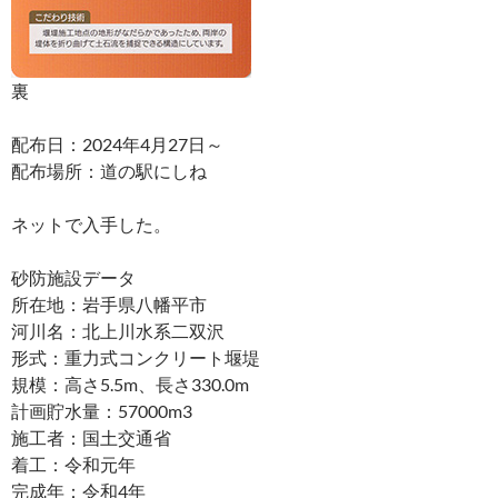
裏
配布日：2024年4月27日～
配布場所：道の駅にしね
ネットで入手した。
砂防施設データ
所在地：岩手県八幡平市
河川名：北上川水系二双沢
形式：重力式コンクリート堰堤
規模：高さ5.5m、長さ330.0m
計画貯水量：57000m3
施工者：国土交通省
着工：令和元年
完成年：令和4年