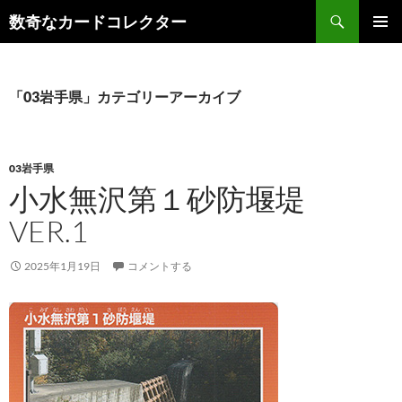
コ
検
数奇なカードコレクター
ン
索
メインメ
テ
ニュー
ン
ツ
「03岩手県」カテゴリーアーカイブ
へ
ス
キ
03岩手県
ッ
小水無沢第１砂防堰堤
プ
VER.1
2025年1月19日
コメントする