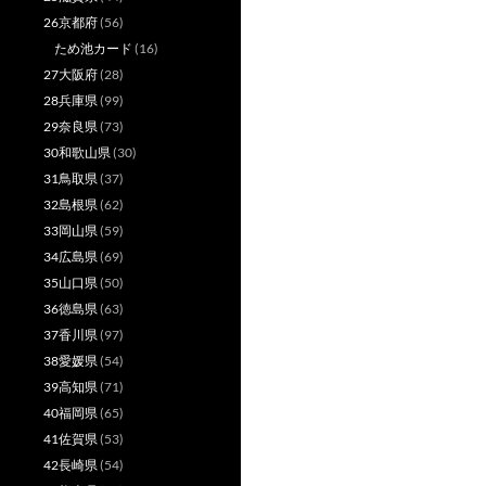
26京都府
(56)
ため池カード
(16)
27大阪府
(28)
28兵庫県
(99)
29奈良県
(73)
30和歌山県
(30)
31鳥取県
(37)
32島根県
(62)
33岡山県
(59)
34広島県
(69)
35山口県
(50)
36徳島県
(63)
37香川県
(97)
38愛媛県
(54)
39高知県
(71)
40福岡県
(65)
41佐賀県
(53)
42長崎県
(54)