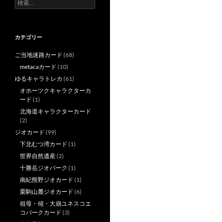
検
索:
カテゴリー
ご当地迷路カード
(68)
metacaカード
(10)
ゆるキャラトレカ
(61)
オホーツクキャラクターカ
ード
(1)
北海道キャラクターカード
(2)
ジオカード
(99)
下北むつ湾カード
(1)
世界自然遺産
(2)
十勝岳ジオパーク
(1)
南紀熊野ジオカード
(1)
栗駒山麓ジオカード
(6)
祖母・傾・大崩ユネスコエ
コパークカード
(3)