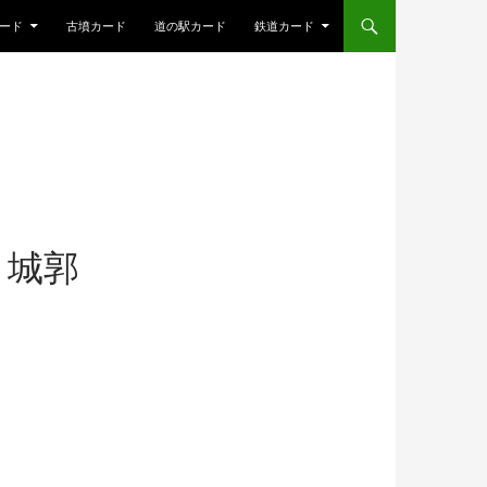
ード
古墳カード
道の駅カード
鉄道カード
ま城郭