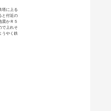
鉄塔に上る
ると付近の
地震かＲ５
ので上れそ
ようやく鉄