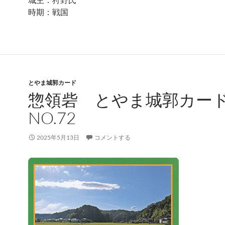
時期：戦国
とやま城郭カード
惣領砦 とやま城郭カ
NO.72
2025年5月13日
コメントする