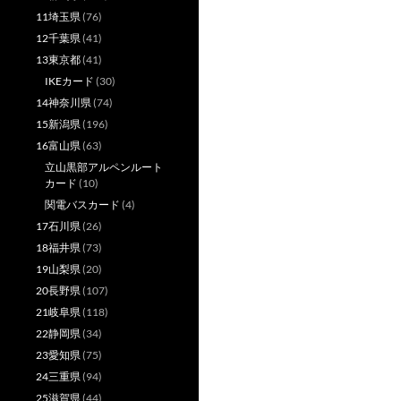
11埼玉県
(76)
12千葉県
(41)
13東京都
(41)
IKEカード
(30)
14神奈川県
(74)
15新潟県
(196)
16富山県
(63)
立山黒部アルペンルート
カード
(10)
関電バスカード
(4)
17石川県
(26)
18福井県
(73)
19山梨県
(20)
20長野県
(107)
21岐阜県
(118)
22静岡県
(34)
23愛知県
(75)
24三重県
(94)
25滋賀県
(44)