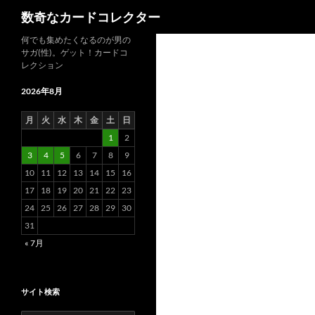
検
数奇なカードコレクター
索
コ
何でも集めたくなるのが男の
サガ(性)。ゲット！カードコ
ン
レクション
テ
ン
2026年8月
ツ
月
火
水
木
金
土
日
へ
1
2
ス
3
4
5
6
7
8
9
キ
10
11
12
13
14
15
16
ッ
17
18
19
20
21
22
23
プ
24
25
26
27
28
29
30
31
« 7月
サイト検索