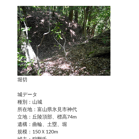
堀切
城データ
種別：山城
所在地：富山県氷見市神代
立地：丘陵頂部、標高74m
遺構：曲輪、土塁、堀
規模：150Ｘ120m
城主：狩野氏