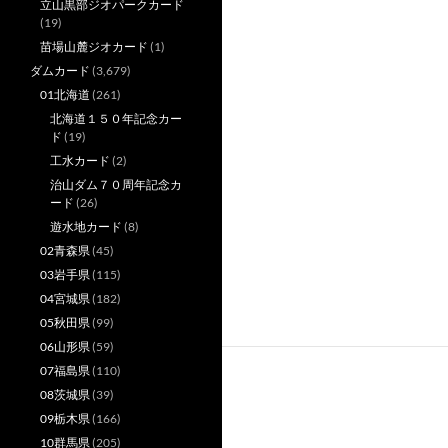
立山黒部ジオパークカード
(19)
苗場山麓ジオカード
(1)
ダムカード
(3,679)
01北海道
(261)
北海道１５０年記念カー
ド
(19)
工水カード
(2)
治山ダム７０周年記念カ
ード
(26)
遊水地カード
(8)
02青森県
(45)
03岩手県
(115)
04宮城県
(182)
05秋田県
(99)
06山形県
(59)
07福島県
(110)
08茨城県
(39)
09栃木県
(166)
10群馬県
(205)