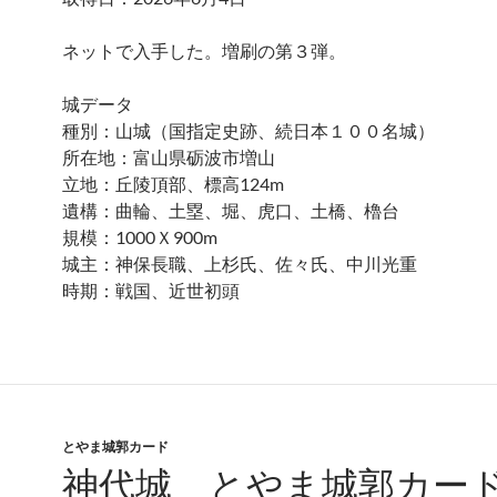
ネットで入手した。増刷の第３弾。
城データ
種別：山城（国指定史跡、続日本１００名城）
所在地：富山県砺波市増山
立地：丘陵頂部、標高124m
遺構：曲輪、土塁、堀、虎口、土橋、櫓台
規模：1000Ｘ900m
城主：神保長職、上杉氏、佐々氏、中川光重
時期：戦国、近世初頭
とやま城郭カード
神代城 とやま城郭カ