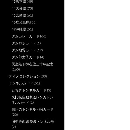
43熊本県
(49)
44大分県
(73)
45宮崎県
(61)
46鹿児島県
(38)
47沖縄県
(51)
ダムカレーカード
(66)
ダムロボカード
(1)
ダム地質カード
(12)
ダム部女子カード
(4)
天皇陛下御在位三十年記念
(165)
ディノコレクション
(30)
トンネルカード
(51)
とちぎトンネルカード
(2)
久比岐自動車道レンガトン
ネルカード
(1)
信州のトンネル・峠カード
(20)
旧中央西線 愛岐トンネル群
(7)