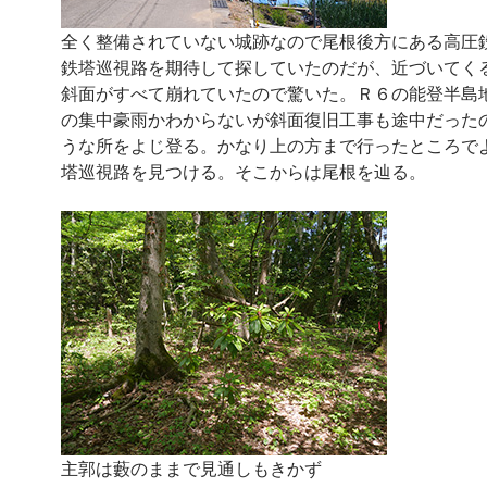
全く整備されていない城跡なので尾根後方にある高圧
鉄塔巡視路を期待して探していたのだが、近づいてく
斜面がすべて崩れていたので驚いた。Ｒ６の能登半島
の集中豪雨かわからないが斜面復旧工事も途中だった
うな所をよじ登る。かなり上の方まで行ったところで
塔巡視路を見つける。そこからは尾根を辿る。
主郭は藪のままで見通しもきかず