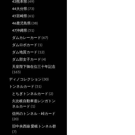
43熊本県
(49)
44大分県
(73)
45宮崎県
(61)
46鹿児島県
(38)
47沖縄県
(51)
ダムカレーカード
(67)
ダムロボカード
(1)
ダム地質カード
(12)
ダム部女子カード
(4)
天皇陛下御在位三十年記念
(165)
ディノコレクション
(30)
トンネルカード
(51)
とちぎトンネルカード
(2)
久比岐自動車道レンガトン
ネルカード
(1)
信州のトンネル・峠カード
(20)
旧中央西線 愛岐トンネル群
(7)