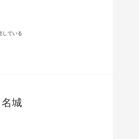
売している
。
０名城