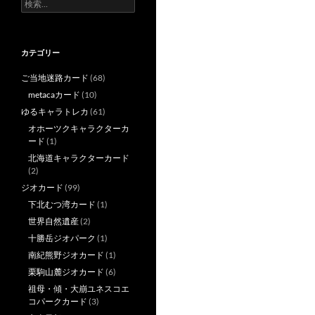
検
索:
カテゴリー
ご当地迷路カード
(68)
metacaカード
(10)
ゆるキャラトレカ
(61)
オホーツクキャラクターカ
ード
(1)
北海道キャラクターカード
(2)
ジオカード
(99)
下北むつ湾カード
(1)
世界自然遺産
(2)
十勝岳ジオパーク
(1)
南紀熊野ジオカード
(1)
栗駒山麓ジオカード
(6)
祖母・傾・大崩ユネスコエ
コパークカード
(3)