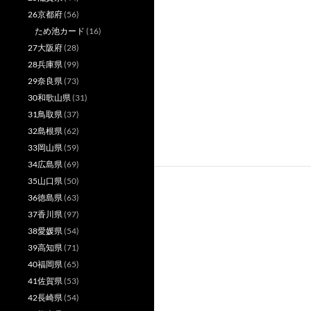
26京都府
(56)
ため池カード
(16)
27大阪府
(28)
28兵庫県
(99)
29奈良県
(73)
30和歌山県
(31)
31鳥取県
(37)
32島根県
(62)
33岡山県
(59)
34広島県
(69)
35山口県
(50)
36徳島県
(63)
37香川県
(97)
38愛媛県
(54)
39高知県
(71)
40福岡県
(65)
41佐賀県
(53)
42長崎県
(54)