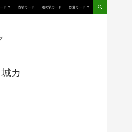
ード
古墳カード
道の駅カード
鉄道カード
ブ
名城カ