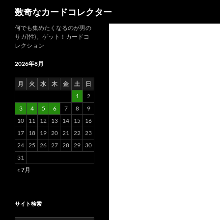
検
数奇なカードコレクター
索
コ
何でも集めたくなるのが男の
サガ(性)。ゲット！カードコ
ン
レクション
テ
ン
2026年8月
ツ
月
火
水
木
金
土
日
へ
1
2
ス
3
4
5
6
7
8
9
キ
10
11
12
13
14
15
16
ッ
17
18
19
20
21
22
23
プ
24
25
26
27
28
29
30
31
« 7月
サイト検索