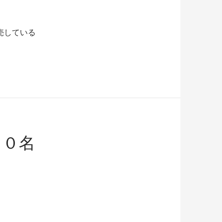
売している
。
００名