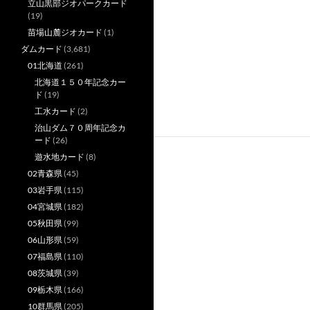
立山黒部ジオパークカード
(19)
苗場山麓ジオカード
(1)
ダムカード
(3,681)
01北海道
(261)
北海道１５０年記念カー
ド
(19)
工水カード
(2)
治山ダム７０周年記念カ
ード
(26)
遊水地カード
(8)
02青森県
(45)
03岩手県
(115)
04宮城県
(182)
05秋田県
(99)
06山形県
(59)
07福島県
(110)
08茨城県
(39)
09栃木県
(166)
10群馬県
(205)