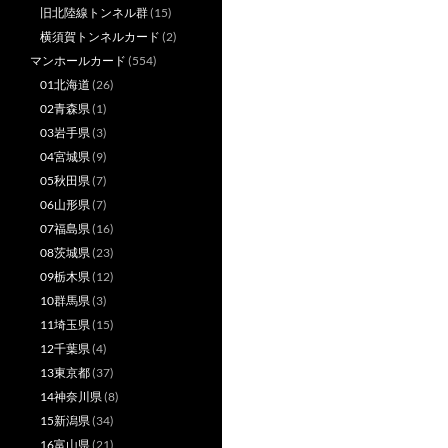
旧北陸線トンネル群
(15)
横須賀トンネルカード
(2)
マンホールカード
(554)
01北海道
(26)
02青森県
(1)
03岩手県
(3)
04宮城県
(9)
05秋田県
(7)
06山形県
(7)
07福島県
(16)
08茨城県
(23)
09栃木県
(12)
10群馬県
(3)
11埼玉県
(15)
12千葉県
(4)
13東京都
(37)
14神奈川県
(8)
15新潟県
(34)
16富山県
(21)