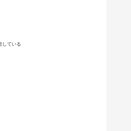
売している
。