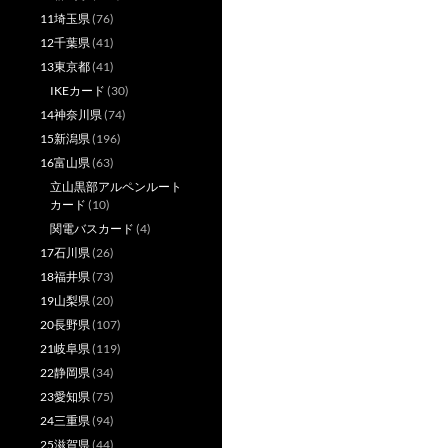
11埼玉県
(76)
12千葉県
(41)
13東京都
(41)
IKEカード
(30)
14神奈川県
(74)
15新潟県
(196)
16富山県
(63)
立山黒部アルペンルート
カード
(10)
関電バスカード
(4)
17石川県
(26)
18福井県
(73)
19山梨県
(20)
20長野県
(107)
21岐阜県
(119)
22静岡県
(34)
23愛知県
(75)
24三重県
(94)
25滋賀県
(44)