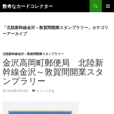
コ
検
数奇なカードコレクター
ン
索
メインメ
テ
ニュー
ン
ツ
「北陸新幹線金沢～敦賀間開業スタンプラリー」カテゴリ
へ
ーアーカイブ
ス
キ
ッ
北陸新幹線金沢～敦賀間開業スタンプラリー
プ
金沢高岡町郵便局 北陸新
幹線金沢～敦賀間開業スタ
ンプラリー
2024年3月18日
コメントする