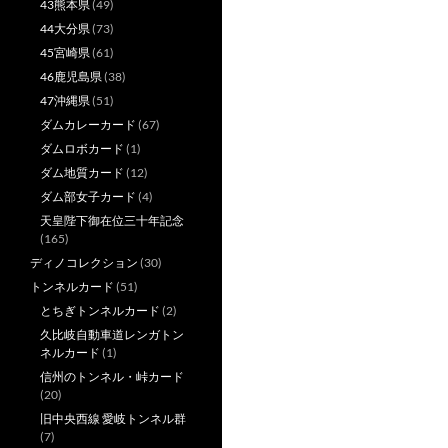
43熊本県
(49)
44大分県
(73)
45宮崎県
(61)
46鹿児島県
(38)
47沖縄県
(51)
ダムカレーカード
(67)
ダムロボカード
(1)
ダム地質カード
(12)
ダム部女子カード
(4)
天皇陛下御在位三十年記念
(165)
ディノコレクション
(30)
トンネルカード
(51)
とちぎトンネルカード
(2)
久比岐自動車道レンガトン
ネルカード
(1)
信州のトンネル・峠カード
(20)
旧中央西線 愛岐トンネル群
(7)