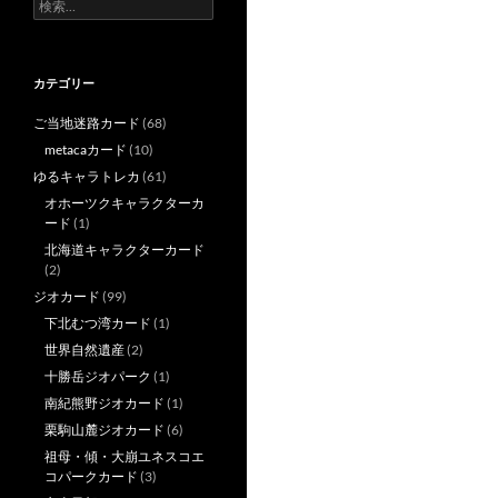
検
索:
カテゴリー
ご当地迷路カード
(68)
metacaカード
(10)
ゆるキャラトレカ
(61)
オホーツクキャラクターカ
ード
(1)
北海道キャラクターカード
(2)
ジオカード
(99)
下北むつ湾カード
(1)
世界自然遺産
(2)
十勝岳ジオパーク
(1)
南紀熊野ジオカード
(1)
栗駒山麓ジオカード
(6)
祖母・傾・大崩ユネスコエ
コパークカード
(3)