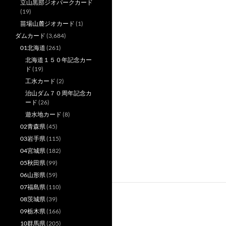
立山黒部ジオパークカード
(19)
苗場山麓ジオカード
(1)
ダムカード
(3,684)
01北海道
(261)
北海道１５０年記念カー
ド
(19)
工水カード
(2)
治山ダム７０周年記念カ
ード
(26)
遊水地カード
(8)
02青森県
(45)
03岩手県
(115)
04宮城県
(182)
05秋田県
(99)
06山形県
(59)
07福島県
(110)
08茨城県
(39)
09栃木県
(166)
10群馬県
(205)