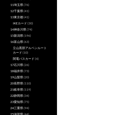
11埼玉県
(76)
12千葉県
(41)
13東京都
(41)
IKEカード
(30)
14神奈川県
(74)
15新潟県
(196)
16富山県
(63)
立山黒部アルペンルート
カード
(10)
関電バスカード
(4)
17石川県
(26)
18福井県
(73)
19山梨県
(20)
20長野県
(110)
21岐阜県
(119)
22静岡県
(34)
23愛知県
(75)
24三重県
(94)
25滋賀県
(44)