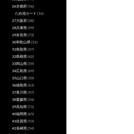
26京都府
(56)
ため池カード
(16)
27大阪府
(28)
28兵庫県
(99)
29奈良県
(73)
30和歌山県
(31)
31鳥取県
(37)
32島根県
(62)
33岡山県
(59)
34広島県
(69)
35山口県
(50)
36徳島県
(63)
37香川県
(97)
38愛媛県
(54)
39高知県
(71)
40福岡県
(65)
41佐賀県
(53)
42長崎県
(54)