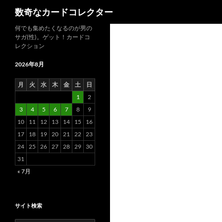
検
数奇なカードコレクター
索
コ
何でも集めたくなるのが男の
サガ(性)。ゲット！カードコ
ン
レクション
テ
ン
2026年8月
ツ
月
火
水
木
金
土
日
へ
1
2
ス
3
4
5
6
7
8
9
キ
10
11
12
13
14
15
16
ッ
17
18
19
20
21
22
23
プ
24
25
26
27
28
29
30
31
« 7月
サイト検索