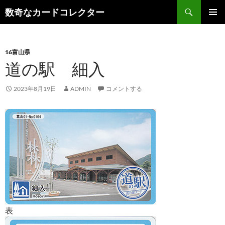
コ
検
数奇なカードコレクター
ン
索
メインメ
テ
ニュー
ン
16富山県
ツ
道の駅 細入
へ
ス
キ
2023年8月19日
ADMIN
コメントする
ッ
プ
表