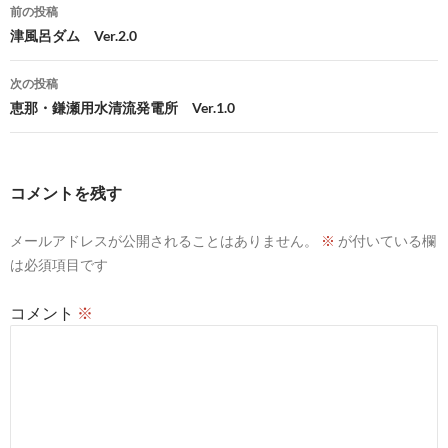
投
前の投稿
稿
津風呂ダム Ver.2.0
ナ
次の投稿
ビ
恵那・鎌瀬用水清流発電所 Ver.1.0
ゲ
ー
コメントを残す
シ
メールアドレスが公開されることはありません。
※
が付いている欄
ョ
は必須項目です
ン
コメント
※