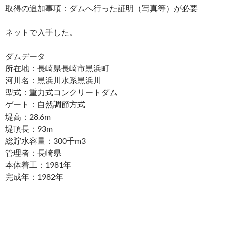
取得の追加事項：ダムへ行った証明（写真等）が必要
ネットで入手した。
ダムデータ
所在地：長崎県長崎市黒浜町
河川名：黒浜川水系黒浜川
型式：重力式コンクリートダム
ゲート：自然調節方式
堤高：28.6m
堤頂長：93m
総貯水容量：300千m3
管理者：長崎県
本体着工：1981年
完成年：1982年