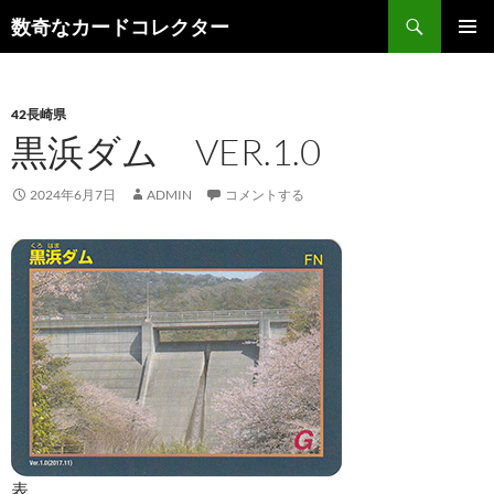
コ
検
数奇なカードコレクター
ン
索
メインメ
テ
ニュー
ン
42長崎県
ツ
黒浜ダム VER.1.0
へ
ス
キ
2024年6月7日
ADMIN
コメントする
ッ
プ
表