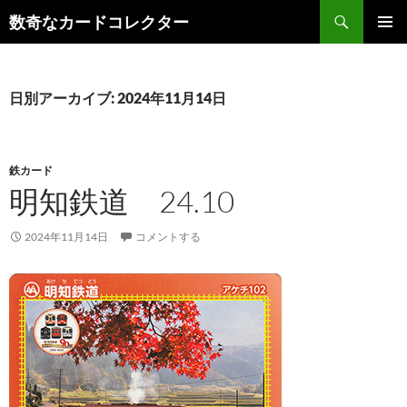
コ
検
数奇なカードコレクター
ン
索
メインメ
テ
ニュー
ン
ツ
日別アーカイブ: 2024年11月14日
へ
ス
キ
鉄カード
ッ
明知鉄道 24.10
プ
2024年11月14日
コメントする