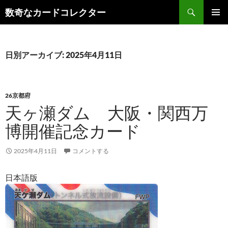
コ
検
数奇なカードコレクター
ン
索
メインメ
テ
ニュー
ン
ツ
日別アーカイブ: 2025年4月11日
へ
ス
キ
26京都府
ッ
天ヶ瀬ダム 大阪・関西万
プ
博開催記念カード
2025年4月11日
コメントする
日本語版