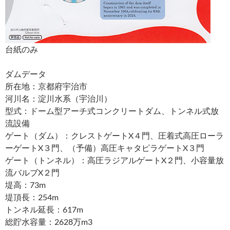
台紙のみ
ダムデータ
所在地：京都府宇治市
河川名：淀川水系（宇治川）
型式：ドーム型アーチ式コンクリートダム、トンネル式放
流設備
ゲート（ダム）：クレストゲートX４門、圧着式高圧ローラ
ーゲートX３門、（予備）高圧キャタピラゲートX３門
ゲート（トンネル）：高圧ラジアルゲートX２門、小容量放
流バルブX２門
堤高：73m
堤頂長：254m
トンネル延長：617m
総貯水容量：2628万m3