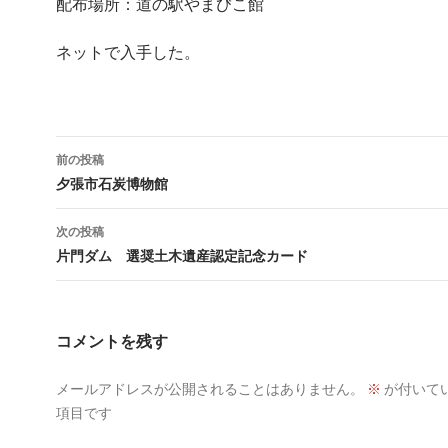
配布場所：道の駅やまびこ館
ネットで入手した。
投
前の投稿
稿
夕張市石炭博物館
ナ
次の投稿
ビ
片門ダム 選奨土木遺産認定記念カード
ゲ
ー
コメントを残す
シ
メールアドレスが公開されることはありません。
※
が付いて
ョ
項目です
ン