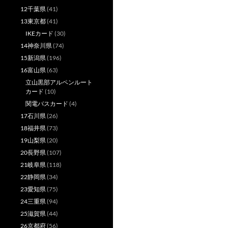
12千葉県
(41)
13東京都
(41)
IKEカード
(30)
14神奈川県
(74)
15新潟県
(196)
16富山県
(63)
立山黒部アルペンルート
カード
(10)
関電バスカード
(4)
17石川県
(26)
18福井県
(73)
19山梨県
(20)
20長野県
(107)
21岐阜県
(118)
22静岡県
(34)
23愛知県
(75)
24三重県
(94)
25滋賀県
(44)
26京都府
(56)