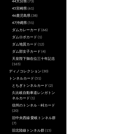
44大分県
(73)
45宮崎県
(61)
46鹿児島県
(38)
47沖縄県
(51)
ダムカレーカード
(66)
ダムロボカード
(1)
ダム地質カード
(12)
ダム部女子カード
(4)
天皇陛下御在位三十年記念
(165)
ディノコレクション
(30)
トンネルカード
(51)
とちぎトンネルカード
(2)
久比岐自動車道レンガトン
ネルカード
(1)
信州のトンネル・峠カード
(20)
旧中央西線 愛岐トンネル群
(7)
旧北陸線トンネル群
(15)