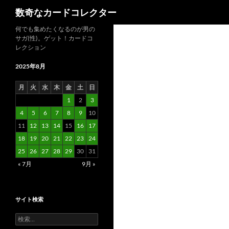
検
数奇なカードコレクター
索
コ
何でも集めたくなるのが男の
サガ(性)。ゲット！カードコ
ン
レクション
テ
ン
2025年8月
ツ
月
火
水
木
金
土
日
へ
1
2
3
ス
4
5
6
7
8
9
10
キ
11
12
13
14
15
16
17
ッ
18
19
20
21
22
23
24
プ
25
26
27
28
29
30
31
« 7月
9月 »
サイト検索
検
索: