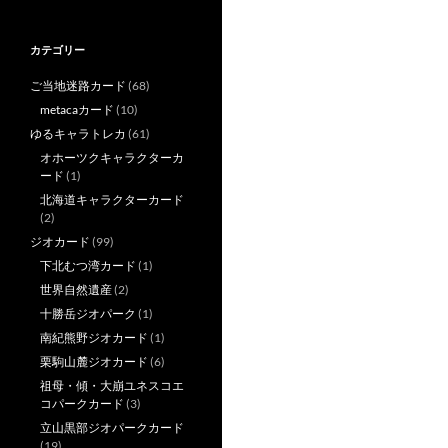
カテゴリー
ご当地迷路カード
(68)
metacaカード
(10)
ゆるキャラトレカ
(61)
オホーツクキャラクターカ
ード
(1)
北海道キャラクターカード
(2)
ジオカード
(99)
下北むつ湾カード
(1)
世界自然遺産
(2)
十勝岳ジオパーク
(1)
南紀熊野ジオカード
(1)
栗駒山麓ジオカード
(6)
祖母・傾・大崩ユネスコエ
コパークカード
(3)
立山黒部ジオパークカード
(19)