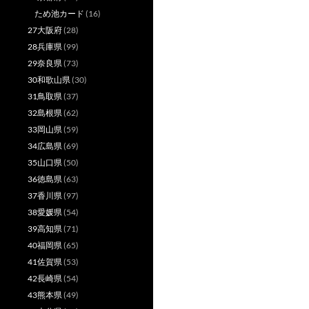
ため池カード
(16)
27大阪府
(28)
28兵庫県
(99)
29奈良県
(73)
30和歌山県
(30)
31鳥取県
(37)
32島根県
(62)
33岡山県
(59)
34広島県
(69)
35山口県
(50)
36徳島県
(63)
37香川県
(97)
38愛媛県
(54)
39高知県
(71)
40福岡県
(65)
41佐賀県
(53)
42長崎県
(54)
43熊本県
(49)