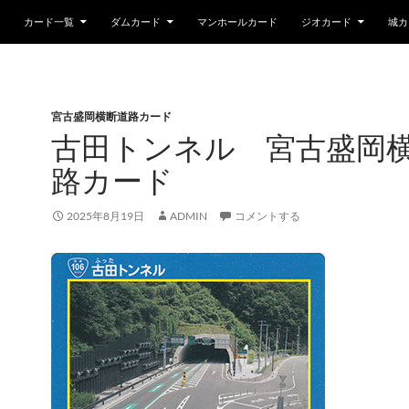
カード一覧
ダムカード
マンホールカード
ジオカード
城カ
宮古盛岡横断道路カード
古田トンネル 宮古盛岡
路カード
2025年8月19日
ADMIN
コメントする