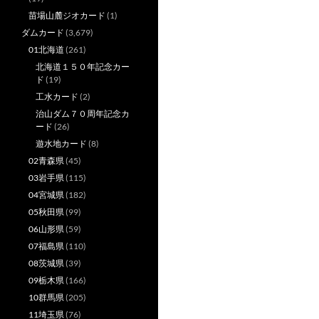
苗場山麓ジオカード
(1)
ダムカード
(3,679)
01北海道
(261)
北海道１５０年記念カー
ド
(19)
工水カード
(2)
治山ダム７０周年記念カ
ード
(26)
遊水地カード
(8)
02青森県
(45)
03岩手県
(115)
04宮城県
(182)
05秋田県
(99)
06山形県
(59)
07福島県
(110)
08茨城県
(39)
09栃木県
(166)
10群馬県
(205)
11埼玉県
(76)