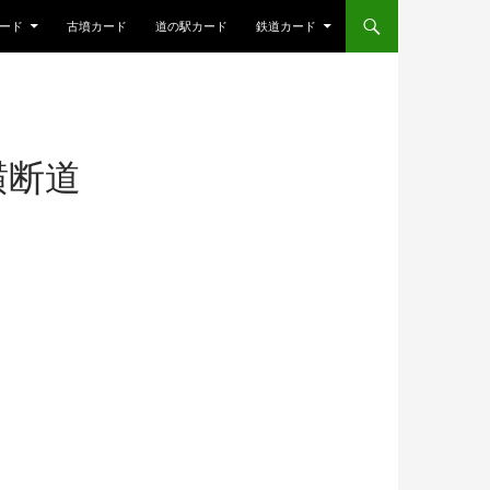
ード
古墳カード
道の駅カード
鉄道カード
横断道