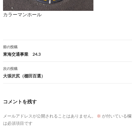
カラーマンホール
投
前の投稿
稿
東海交通事業 24.3
ナ
次の投稿
ビ
大張沢尻（棚田百選）
ゲ
ー
コメントを残す
シ
メールアドレスが公開されることはありません。
※
が付いている欄
ョ
は必須項目です
ン