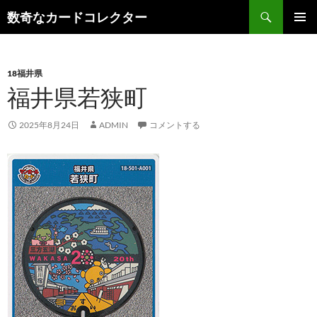
コ
検
数奇なカードコレクター
ン
索
メインメ
テ
ニュー
ン
18福井県
ツ
福井県若狭町
へ
ス
キ
2025年8月24日
ADMIN
コメントする
ッ
プ