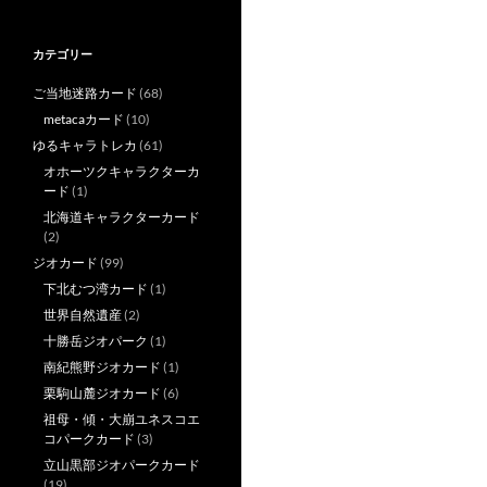
カテゴリー
ご当地迷路カード
(68)
metacaカード
(10)
ゆるキャラトレカ
(61)
オホーツクキャラクターカ
ード
(1)
北海道キャラクターカード
(2)
ジオカード
(99)
下北むつ湾カード
(1)
世界自然遺産
(2)
十勝岳ジオパーク
(1)
南紀熊野ジオカード
(1)
栗駒山麓ジオカード
(6)
祖母・傾・大崩ユネスコエ
コパークカード
(3)
立山黒部ジオパークカード
(19)