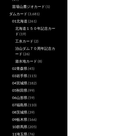
苗場山麓ジオカード
(1)
ダムカード
(3,681)
01北海道
(261)
北海道１５０年記念カー
ド
(19)
工水カード
(2)
治山ダム７０周年記念カ
ード
(26)
遊水地カード
(8)
02青森県
(45)
03岩手県
(115)
04宮城県
(182)
05秋田県
(99)
06山形県
(59)
07福島県
(110)
08茨城県
(39)
09栃木県
(166)
10群馬県
(205)
11埼玉県
(76)