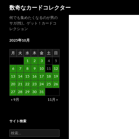
検
数奇なカードコレクター
索
コ
何でも集めたくなるのが男の
サガ(性)。ゲット！カードコ
ン
レクション
テ
ン
2025年10月
ツ
月
火
水
木
金
土
日
へ
1
2
3
4
5
ス
6
7
8
9
10
11
12
キ
13
14
15
16
17
18
19
ッ
20
21
22
23
24
25
26
プ
27
28
29
30
31
« 9月
11月 »
サイト検索
検
索: