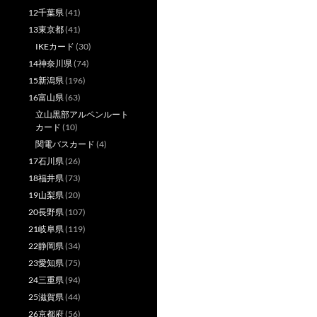
12千葉県
(41)
13東京都
(41)
IKEカード
(30)
14神奈川県
(74)
15新潟県
(196)
16富山県
(63)
立山黒部アルペンルート
カード
(10)
関電バスカード
(4)
17石川県
(26)
18福井県
(73)
19山梨県
(20)
20長野県
(107)
21岐阜県
(119)
22静岡県
(34)
23愛知県
(75)
24三重県
(94)
25滋賀県
(44)
26京都府
(56)