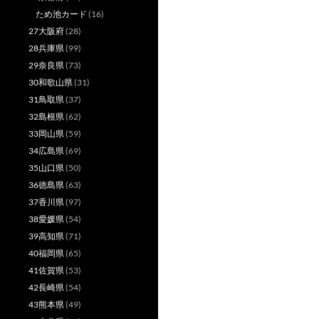
ため池カード
(16)
27大阪府
(28)
28兵庫県
(99)
29奈良県
(73)
30和歌山県
(31)
31鳥取県
(37)
32島根県
(62)
33岡山県
(59)
34広島県
(69)
35山口県
(50)
36徳島県
(63)
37香川県
(97)
38愛媛県
(54)
39高知県
(71)
40福岡県
(65)
41佐賀県
(53)
42長崎県
(54)
43熊本県
(49)