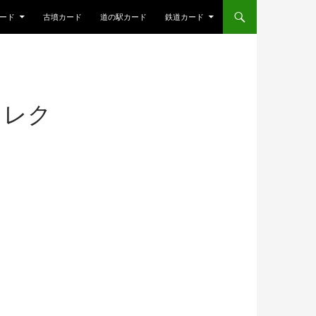
ード
古墳カード
道の駅カード
鉄道カード
コレク