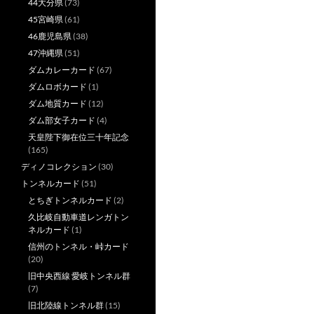
44大分県
(73)
45宮崎県
(61)
46鹿児島県
(38)
47沖縄県
(51)
ダムカレーカード
(67)
ダムロボカード
(1)
ダム地質カード
(12)
ダム部女子カード
(4)
天皇陛下御在位三十年記念
(165)
ディノコレクション
(30)
トンネルカード
(51)
とちぎトンネルカード
(2)
久比岐自動車道レンガトン
ネルカード
(1)
信州のトンネル・峠カード
(20)
旧中央西線 愛岐トンネル群
(7)
旧北陸線トンネル群
(15)