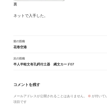
裏
ネットで入手した。
投
前の投稿
稿
花巻空港
ナ
次の投稿
ビ
半人半蛙文有孔鍔付土器 縄文カード07
ゲ
ー
コメントを残す
シ
メールアドレスが公開されることはありません。
※
が付いて
ョ
項目です
ン