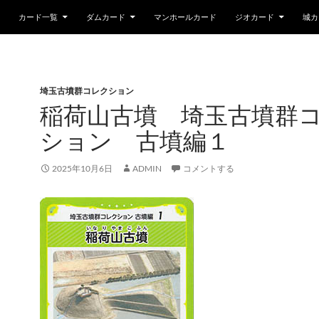
カード一覧
ダムカード
マンホールカード
ジオカード
城カ
埼玉古墳群コレクション
稲荷山古墳 埼玉古墳群
ション 古墳編１
2025年10月6日
ADMIN
コメントする