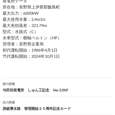
発電所データ
所在地：長野県上伊那郡飯島町
最大出力：6600kW
最大使用水量：2.4m3/s
最大有効落差：321.79m
型式：水路式（C）
水車型式：横軸ペルトン（HP）
管理者：長野県企業局
初代運転開始：1986年4月1日
弐代運転開始：2024年10月1日
投
前の投稿
稿
与田切発電所 しゅん工記念 Ver.3.0SP
ナ
次の投稿
ビ
房総導水路 管理開始２０周年記念カード