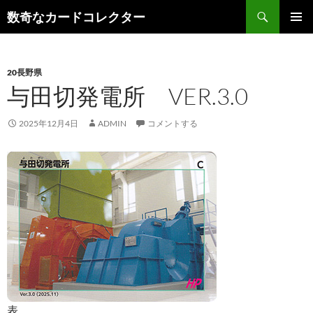
コ
検
数奇なカードコレクター
ン
索
メインメ
テ
ニュー
ン
20長野県
ツ
与田切発電所 VER.3.0
へ
ス
キ
2025年12月4日
ADMIN
コメントする
ッ
プ
表