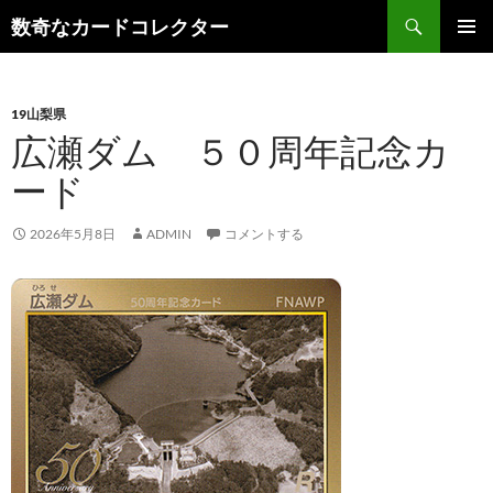
コ
検
数奇なカードコレクター
ン
索
メインメ
テ
ニュー
ン
19山梨県
ツ
広瀬ダム ５０周年記念カ
へ
ス
ード
キ
ッ
2026年5月8日
ADMIN
コメントする
プ