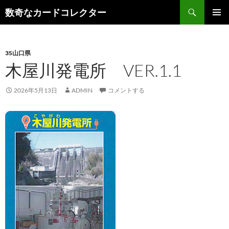
コ
検
数奇なカードコレクター
ン
索
メインメ
テ
ニュー
ン
35山口県
ツ
木屋川発電所 VER.1.1
へ
ス
キ
2026年5月13日
ADMIN
コメントする
ッ
プ