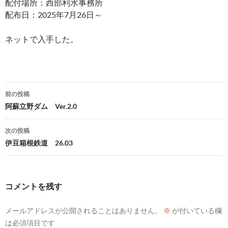
配付場所：西部利水事務所
配布日：2025年7月26日～
ネットで入手した。
投
前の投稿
稿
阿蘇立野ダム Ver.2.0
ナ
次の投稿
ビ
伊豆箱根鉄道 26.03
ゲ
ー
コメントを残す
シ
メールアドレスが公開されることはありません。
※
が付いている欄
ョ
は必須項目です