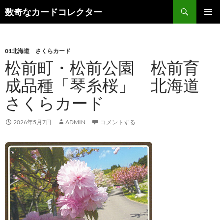
コ
検
数奇なカードコレクター
ン
索
メインメ
テ
ニュー
ン
01北海道 さくらカード
ツ
松前町・松前公園 松前育
へ
ス
成品種「琴糸桜」 北海道
キ
さくらカード
ッ
プ
2026年5月7日
ADMIN
コメントする