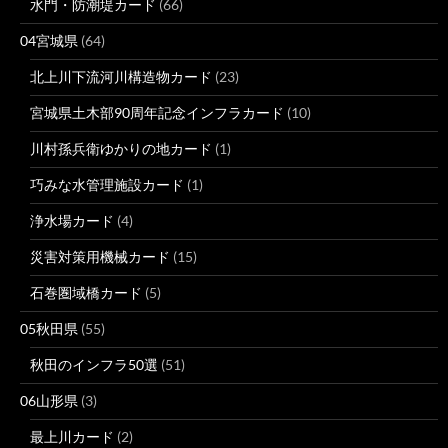
水門・防潮堤カード
(66)
04宮城県
(64)
北上川下流河川構造物カード
(23)
宮城県土木部90周年記念インフラカード
(10)
川村孫兵衛ゆかりの地カード
(1)
巧みな水管理施設カード
(1)
浄水場カード
(4)
災害対策用機械カード
(15)
石巻圏域橋カード
(5)
05秋田県
(55)
秋田のインフラ50選
(51)
06山形県
(3)
最上川カード
(2)