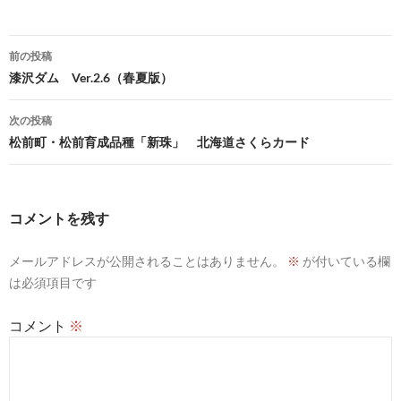
投
前の投稿
稿
漆沢ダム Ver.2.6（春夏版）
ナ
次の投稿
ビ
松前町・松前育成品種「新珠」 北海道さくらカード
ゲ
ー
コメントを残す
シ
メールアドレスが公開されることはありません。
※
が付いている欄
ョ
は必須項目です
ン
コメント
※