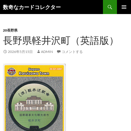
コ
検
数奇なカードコレクター
ン
索
メインメ
テ
ニュー
ン
20長野県
ツ
長野県軽井沢町（英語版）
へ
ス
キ
2026年5月15日
ADMIN
コメントする
ッ
プ