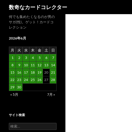
検
数奇なカードコレクター
索
コ
何でも集めたくなるのが男の
サガ(性)。ゲット！カードコ
ン
レクション
テ
ン
2026年6月
ツ
月
火
水
木
金
土
日
へ
1
2
3
4
5
6
7
ス
8
9
10
11
12
13
14
キ
15
16
17
18
19
20
21
ッ
22
23
24
25
26
27
28
プ
29
30
« 5月
7月 »
サイト検索
検
索: