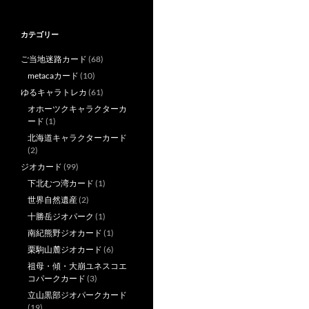
カテゴリー
ご当地迷路カード
(68)
metacaカード
(10)
ゆるキャラトレカ
(61)
オホーツクキャラクターカ
ード
(1)
北海道キャラクターカード
(2)
ジオカード
(99)
下北むつ湾カード
(1)
世界自然遺産
(2)
十勝岳ジオパーク
(1)
南紀熊野ジオカード
(1)
栗駒山麓ジオカード
(6)
祖母・傾・大崩ユネスコエ
コパークカード
(3)
立山黒部ジオパークカード
(19)