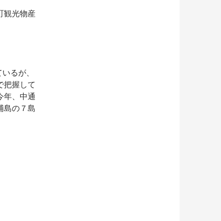
町観光物産
ているが、
で把握して
今年、中通
浦島の７島