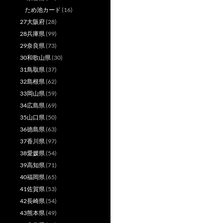
ため池カード
(16)
27大阪府
(28)
28兵庫県
(99)
29奈良県
(73)
30和歌山県
(30)
31鳥取県
(37)
32島根県
(62)
33岡山県
(59)
34広島県
(69)
35山口県
(50)
36徳島県
(63)
37香川県
(97)
38愛媛県
(54)
39高知県
(71)
40福岡県
(65)
41佐賀県
(53)
42長崎県
(54)
43熊本県
(49)