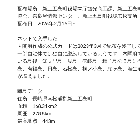
配布場所：新上五島町役場本庁観光商工課、新上五島
協会、奈良尾情報センター、新上五島町役場若松支所
配布日：2026年2月16日～
ネットで入手した。
内閣府作成の公式カードは2023年3月で配布を終了し
一部自治体では独自に継続しているようです。内閣府
いる島後、知夫里島、見島、壱岐島、種子島の５島に
島、有福島、日島、若松島、桐ノ小島、頭ヶ島、漁生
が増えました。
離島データ
住所：長崎県南松浦郡新上五島町
面積：168.31km2
周囲：278.8km
最高地点：443m