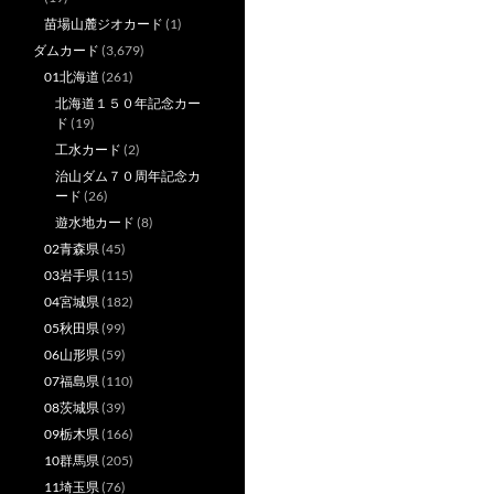
苗場山麓ジオカード
(1)
ダムカード
(3,679)
01北海道
(261)
北海道１５０年記念カー
ド
(19)
工水カード
(2)
治山ダム７０周年記念カ
ード
(26)
遊水地カード
(8)
02青森県
(45)
03岩手県
(115)
04宮城県
(182)
05秋田県
(99)
06山形県
(59)
07福島県
(110)
08茨城県
(39)
09栃木県
(166)
10群馬県
(205)
11埼玉県
(76)