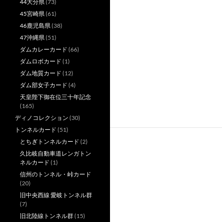
44大分県
(73)
45宮崎県
(61)
46鹿児島県
(38)
47沖縄県
(51)
ダムカレーカード
(66)
ダムロボカード
(1)
ダム地質カード
(12)
ダム部女子カード
(4)
天皇陛下御在位三十年記念
(165)
ディノコレクション
(30)
トンネルカード
(51)
とちぎトンネルカード
(2)
久比岐自動車道レンガトン
ネルカード
(1)
信州のトンネル・峠カード
(20)
旧中央西線 愛岐トンネル群
(7)
旧北陸線トンネル群
(15)