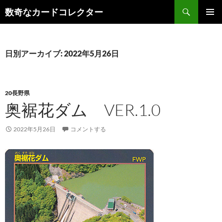
コ
検
数奇なカードコレクター
ン
索
メインメ
テ
ニュー
ン
ツ
日別アーカイブ: 2022年5月26日
へ
ス
キ
20長野県
ッ
奥裾花ダム VER.1.0
プ
2022年5月26日
コメントする