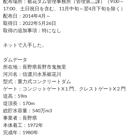
配布場所：裾花ダム管理事務所（管理第二課）（9:00～
17:00、土日祝日を含む、11月中旬～翌4月下旬を除く）
配布日：2014年4月～
取得日：2022年5月26日
取得の追加事項：特になし
ネットで入手した。
ダムデータ
所在地：長野県長野市鬼無里
河川名：信濃川水系裾花川
型式：重力式コンクリートダム
ゲート：コンジットゲートX１門、クレストゲートX２門
堤高：59m
堤頂長：170m
総貯水容量：540万m3
事業者：長野県
本体着工：1972年
完成年：1980年