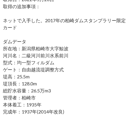
取得の追加事項：
ネットで入手した。2017年の柏崎ダムスタンプラリー限定
カード
ダムデータ
所在地：新潟県柏崎市大字鯨波
河川名：二級河川前川水系前川
型式：均一型フィルダム
ゲート：自由越流堤調整方式
堤高：25.5m
堤頂長：128.0m
総貯水容量：26.5万m3
管理者：柏崎市
本体着工：1935年
完成年：1937年(2014年改良)