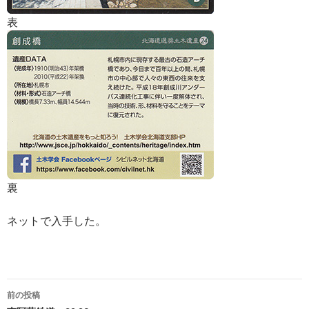
表
裏
ネットで入手した。
投
前の投稿