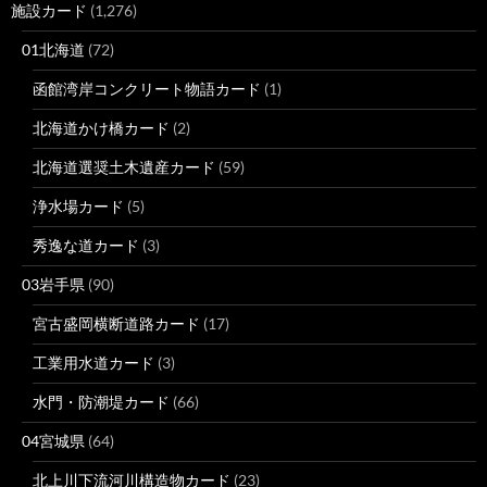
施設カード
(1,276)
01北海道
(72)
函館湾岸コンクリート物語カード
(1)
北海道かけ橋カード
(2)
北海道選奨土木遺産カード
(59)
浄水場カード
(5)
秀逸な道カード
(3)
03岩手県
(90)
宮古盛岡横断道路カード
(17)
工業用水道カード
(3)
水門・防潮堤カード
(66)
04宮城県
(64)
北上川下流河川構造物カード
(23)