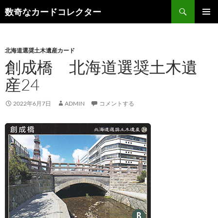
コ
検
数奇なカードコレクター
ン
索
メインメ
テ
ニュー
ン
北海道選奨土木遺産カード
ツ
創成橋 北海道選奨土木遺
へ
ス
産24
キ
ッ
2022年6月7日
ADMIN
コメントする
プ