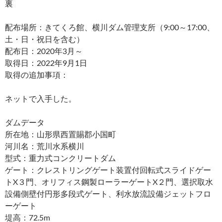
裏
配布場所：きてくろ館、横川ダム管理支所（9:00～17:00、
土・日・祝日を含む）
配布日：2020年3月～
取得日：2022年9月1日
取得の追加事項：
ネットで入手した。
ダムデータ
所在地：山形県西置賜郡小国町
河川名：荒川水系横川
型式：重力式コンクリートダム
ゲート：クレストリングゲート装置付回転式スライドゲー
トX３門、オリフィス鋼製ローラーゲートX２門、選択取水
設備側壁付円形多段式ゲート、利水放流設備ジェットフロ
ーゲート
堤高：72.5m