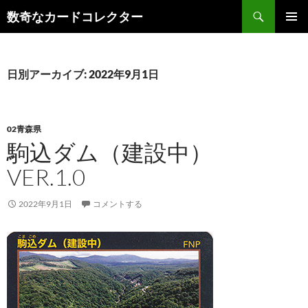
コ
検
数奇なカードコレクター
ン
索
メインメ
テ
ニュー
ン
ツ
日別アーカイブ: 2022年9月1日
へ
ス
キ
02青森県
ッ
駒込ダム（建設中）
プ
VER.1.0
2022年9月1日
コメントする