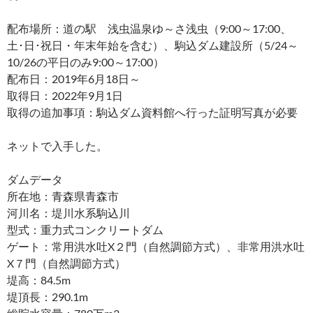
配布場所：道の駅 浅虫温泉ゆ～さ浅虫（9:00～17:00、
土･日･祝日・年末年始を含む）、駒込ダム建設所（5/24～
10/26の平日のみ9:00～17:00）
配布日：2019年6月18日～
取得日：2022年9月1日
取得の追加事項：駒込ダム資料館へ行った証明写真が必要
ネットで入手した。
ダムデータ
所在地：青森県青森市
河川名：堤川水系駒込川
型式：重力式コンクリートダム
ゲート：常用洪水吐X２門（自然調節方式）、非常用洪水吐
X７門（自然調節方式）
堤高：84.5m
堤頂長：290.1m