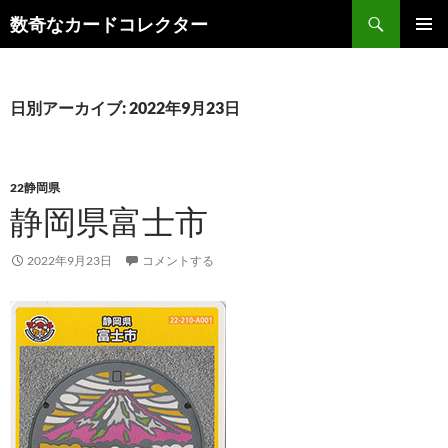
コ
検
数奇なカードコレクター
ン
索
メインメ
テ
ニュー
ン
ツ
日別アーカイブ: 2022年9月23日
へ
ス
キ
22静岡県
ッ
静岡県富士市
プ
2022年9月23日
コメントする