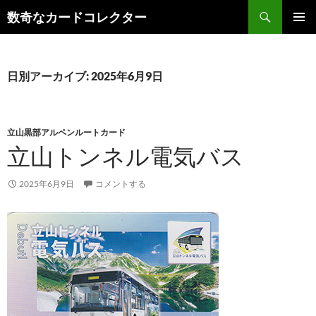
コ
検
数奇なカードコレクター
ン
索
メインメ
テ
ニュー
ン
ツ
日別アーカイブ: 2025年6月9日
へ
ス
キ
立山黒部アルペンルートカード
ッ
立山トンネル電気バス
プ
2025年6月9日
コメントする